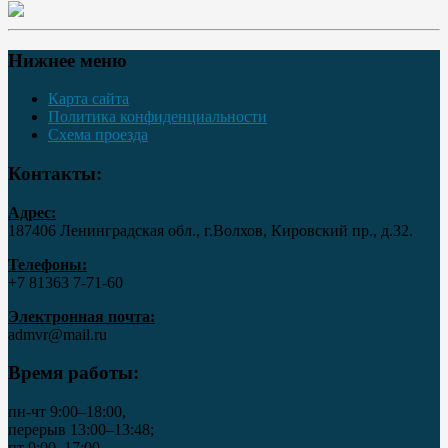
Нижнее меню
Карта сайта
Политика конфиденциальности
Схема проезда
Контакты:
Адрес:
187406 Ленинградская обл., г.Волхов, Кировский пр., д.32.
Телефоны:
+7 81363 7‑71-60
Электронная почта:
admvr@mail.ru
Время работы:
пн-чт 9:00–18:00,
перерыв 13:00–13:48;
пт 9:00–17:00,