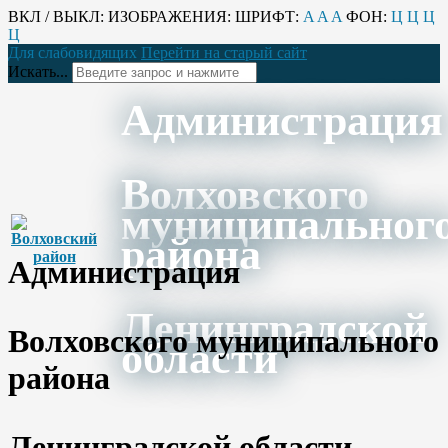
ВКЛ / ВЫКЛ:
ИЗОБРАЖЕНИЯ:
ШРИФТ:
A
A
A
ФОН:
Ц
Ц
Ц
Ц
Для слабовидящих
Перейти на старый сайт
Искать...
Администрация
Волховского
муниципальног
района
Администрация
Ленинградской
Волховского муниципального
области
района
Ленинградской области