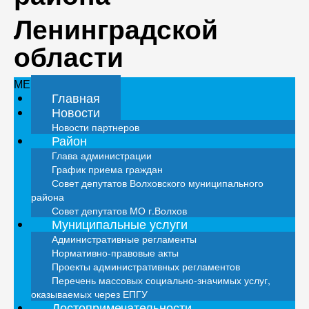
Ленинградской
области
МЕНЮ
Главная
Новости
Новости партнеров
Район
Глава администрации
График приема граждан
Совет депутатов Волховского муниципального
района
Совет депутатов МО г.Волхов
Муниципальные услуги
Административные регламенты
Нормативно-правовые акты
Проекты административных регламентов
Перечень массовых социально-значимых услуг,
оказываемых через ЕПГУ
Достопримечательности