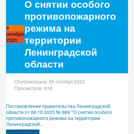
О снятии особого
противопожарного
режима на
9
октября
территории
2023
Ленинградской
области
Опубликовано: 09 октября 2023
Просмотров: 818
Постановление правительства Ленинградской
области от 06.10.2023 № 689 "О снятии особого
противопожарного режима на территории
Ленинградской...
Читать дальше