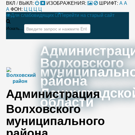
ВКЛ / ВЫКЛ:
ИЗОБРАЖЕНИЯ:
ШРИФТ:
A
A
A
ФОН:
Ц
Ц
Ц
Ц
Для слабовидящих
Перейти на старый сайт
Искать...
Администрац
Волховского
муниципальн
района
Ленинградско
Администрация
области
Волховского
муниципального
района