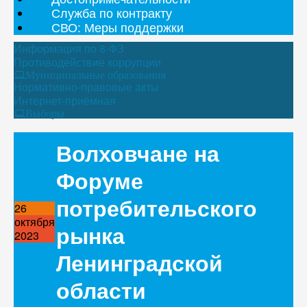
Служба по контракту
СВО: Меры поддержки
Информация по 8-ФЗ
Противодействие коррупции
Муниципальные образования
Нормативно-правовые акты
Интернет-приёмная
Выборы
Волховчане на
Форуме
потребительского
26
октября
рынка
2023
Ленинградской
области