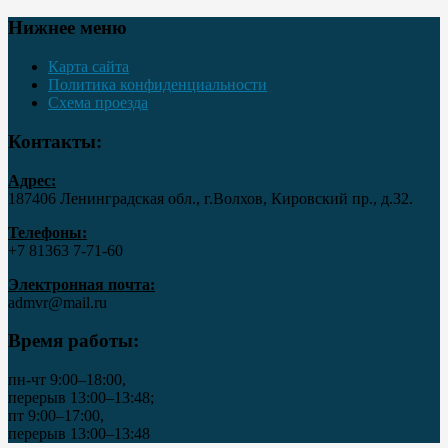
Нижнее меню
Карта сайта
Политика конфиденциальности
Схема проезда
Контакты:
Адрес:
187406 Ленинградская обл., г.Волхов, Кировский пр., д.32.
Телефоны:
+7 81363 7‑71-60
Электронная почта:
admvr@mail.ru
Время работы:
пн-чт 9:00–18:00,
перерыв 13:00–13:48;
пт 9:00–17:00,
перерыв 13:00–13:48