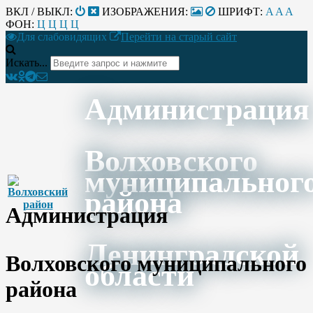
ВКЛ / ВЫКЛ:
ИЗОБРАЖЕНИЯ:
ШРИФТ:
A
A
A
ФОН:
Ц
Ц
Ц
Ц
Для слабовидящих
Перейти на старый сайт
Искать...
Администрация
Волховского
муниципальног
района
Администрация
Ленинградской
Волховского муниципального
области
района