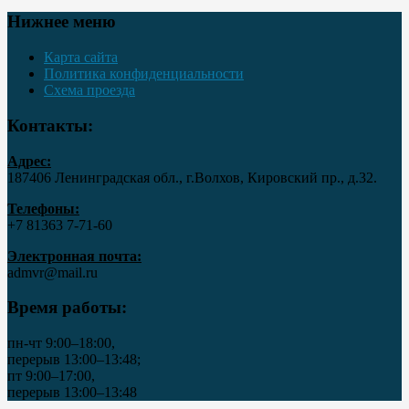
Нижнее меню
Карта сайта
Политика конфиденциальности
Схема проезда
Контакты:
Адрес:
187406 Ленинградская обл., г.Волхов, Кировский пр., д.32.
Телефоны:
+7 81363 7‑71-60
Электронная почта:
admvr@mail.ru
Время работы:
пн-чт 9:00–18:00,
перерыв 13:00–13:48;
пт 9:00–17:00,
перерыв 13:00–13:48