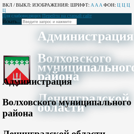
ВКЛ / ВЫКЛ:
ИЗОБРАЖЕНИЯ:
ШРИФТ:
A
A
A
ФОН:
Ц
Ц
Ц
Ц
Для слабовидящих
Перейти на старый сайт
Искать...
Администрация
Волховского
муниципальног
района
Администрация
Ленинградской
Волховского муниципального
области
района
Ленинградской области