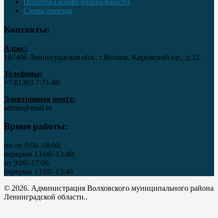
Политика конфиденциальности
Схема проезда
Контакты:
Адрес:
187406 Ленинградская обл., г.Волхов, Кировский пр., д.32.
Телефоны:
+7 81363 7‑71-60
Электронная почта:
admvr@mail.ru
Время работы:
пн-чт 9:00–18:00,
перерыв 13:00–13:48;
пт 9:00–17:00,
перерыв 13:00–13:48
© 2026. Администрация Волховского муниципального района
Ленинградской области..