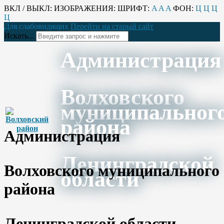
ВКЛ / ВЫКЛ:
ИЗОБРАЖЕНИЯ:
ШРИФТ:
A
A
A
ФОН:
Ц
Ц
Ц
Ц
Для слабовидящих
Перейти на старый сайт
Искать...
Администрация
Волховского
муниципальног
района
Администрация
Ленинградской
Волховского муниципального
области
района
Ленинградской области