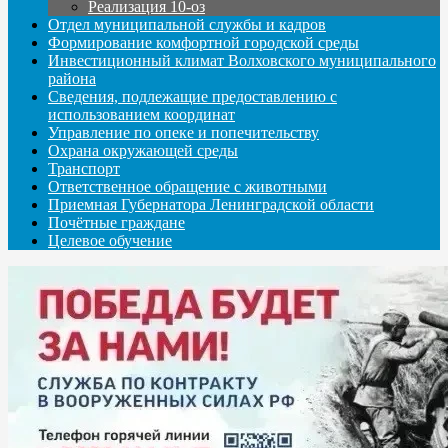
Реализация 10-оз
Отдел муниципальной службы и кадров
Формирование комфортной городской среды
Инвестиционный климат Волховского муниципального
района
Сведения, подлежащие предоставлению с
использованием координат
Управление по опеке и попечительству
Охрана окружающей среды
Транспорт
Ответственное обращение с животными
Приемная Губернатора Ленинградской области
Почётные граждане
Целевое обучение