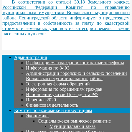
В соответствии со статьей 39.18 Земельного кодекса
Российской Федерации Комитет по управлению
муниципальным имуществом Волховского муниципального
района Ленинградской области информирует о предстоящем
предоставлении в собственность за плату по кадастровой
стоимости земельных участков из категории земель – земли
населенных пунктов:
Администрация
График приема граждан и контактные телефоны
Информация по 8-ФЗ
Администрации городских и сельских поселений
Волховского муниципального района
Электронная форма обращений
Информация по обращениям граждан
Исполнение указов Президента РФ
Перепись 2020
Финансовая деятельность
Комитет по экономике и инвестициям
Экономика
Социально-экономическое развитие
Муниципальный заказ
Поддержка малого и среднего бизнеса