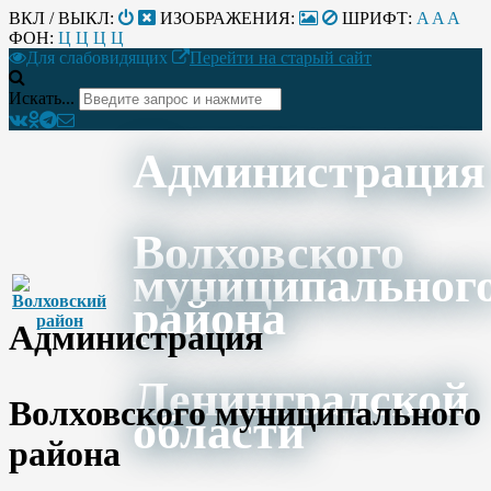
ВКЛ / ВЫКЛ:
ИЗОБРАЖЕНИЯ:
ШРИФТ:
A
A
A
ФОН:
Ц
Ц
Ц
Ц
Для слабовидящих
Перейти на старый сайт
Искать...
Администрация
Волховского
муниципальног
района
Администрация
Ленинградской
Волховского муниципального
области
района