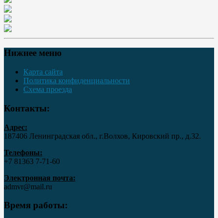
Нижнее меню
Карта сайта
Политика конфиденциальности
Схема проезда
Контакты:
Адрес:
187406 Ленинградская обл., г.Волхов, Кировский пр., д.32.
Телефоны:
+7 81363 7‑71-60
Электронная почта:
admvr@mail.ru
Время работы: