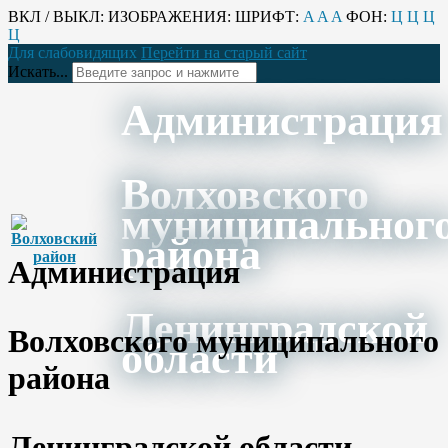
ВКЛ / ВЫКЛ:
ИЗОБРАЖЕНИЯ:
ШРИФТ:
A
A
A
ФОН:
Ц
Ц
Ц
Ц
Для слабовидящих
Перейти на старый сайт
Искать...
Администрация
Волховского
муниципальног
района
Администрация
Ленинградской
Волховского муниципального
области
района
Ленинградской области