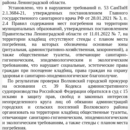
района Ленинградской области.
Установлено, что в нарушение требований п. 53 СанПиН
2.1.3684-21, утвержденных постановлением Главного
государственного санитарного врача РФ от 28.01.2021 № 3, п.
2.4 Правил содержания мест погребения на территории
муниципальных образований, утвержденных постановлением
Правительства Ленинградской области от 11.01.2022 № 7, на
территории кладбищ отсутствуют стенды с планом места
погребения, на которых обозначены основные зоны
(ритуальная, административно-хозяйственная, захоронений), а
также общественные туалеты, отвечающие санитарно-
гигиеническим, эпидемиологическим и экологическим
требованиям, что нарушает социальные, эстетические права
граждан при посещение кладбищ, права граждан на охрану
здоровья и санитарно-эпидемиологическое благополучие.
По результатам проверки Волховский городской прокурор
на основании ст. 39 Кодекса административного
судопроизводства Российской Федерации обратился в суд с 15
исками в защиту прав, свобод и законных интересов
неопределенного круга лиц об обязании администраций
городских и сельских поселений Волховского района
организовать на территории кладбищ общественные туалеты,
отвечающие санитарно-гигиеническим, эпидемиологическим
и экологическим требованиям, а также стенды с планом места
погребения.