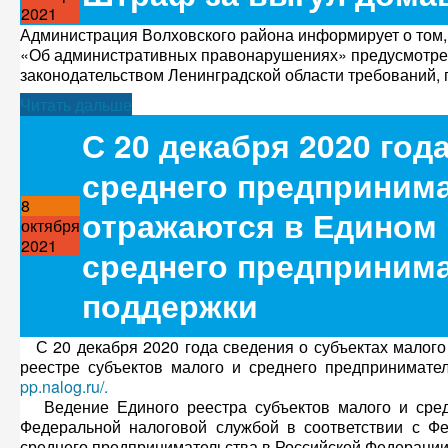
2021
Администрация Волховского района информирует о том, ч
«Об административных правонарушениях» предусмотрен
законодательством Ленинградской области требований,
Читать дальше
С 20 декабря 2020 год
среднего предпринима
8
отражаются в Едином 
октября
2021
среднего предпринима
поддержки
С 20 декабря 2020 года сведения о субъектах малого
реестре субъектов малого и среднего предпринимате
pp.nalog.ru/.
Ведение Единого реестра субъектов малого и средн
Федеральной налоговой службой в соответствии с Ф
среднего предпринимательства в Российской Федерации