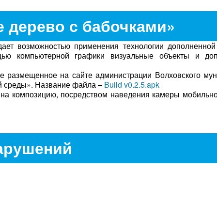
 дерево с бабочками»
ет возможностью применения технологии дополненной 
щью компьютерной графики визуальные объекты и до
ие размещенное на сайте администрации Волховского му
й среды». Название файла –
Build v0.2.5.apk
 на композицию, посредством наведения камеры мобильн
арушений