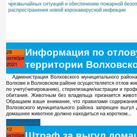
чрезвычайных ситуаций и обеспечению пожарной безоп
распространения новой коронавирусной инфекции
Информация по отлов
28
октября
территории Волховско
2021
Администрация Волховского муниципального района ин
Волхове и Волховском районе осуществляется отлов жи
по учету(чипированию), стерилизации/кастрации и про
обитания. Животным без владельца признается животн
Обращаем ваше внимание, что правилами содержания 
Волховского муниципального района запрещен выгул
домашнее животное должно находиться на коротком...
Читать дальше
12
Штраф за выгул дома
октября