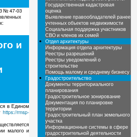
Государственная кадастровая
3 № 47-03
оценка
новленных
Выявление правообладателей ранее
х:
учтенных объектов недвижимости
Социальная поддержка участников
СВО и членов их семей
ого и
Отдел архитектуры
Информация отдела архитектуры
Реестры разрешений
Реестры уведомлений о
и
строительстве
Помощь малому и среднему бизнесу
Градостроительство
Документы территориального
планирования
Градостроительное зонирование
Документация по планировке
тся в Едином
территории
су
https://rmsp-
Градостроительный план земельного
участка
ществляется
Информационные системы в сфере
ии малого и
градостроительной деятельности