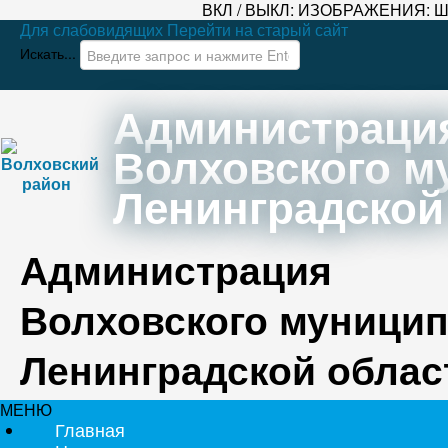
ВКЛ / ВЫКЛ:
ИЗОБРАЖЕНИЯ:
Ш
Для слабовидящих
Перейти на старый сайт
Искать...
Администраци
Волховского м
Ленинградской
Администрация
Волховского муницип
Ленинградской облас
МЕНЮ
Главная