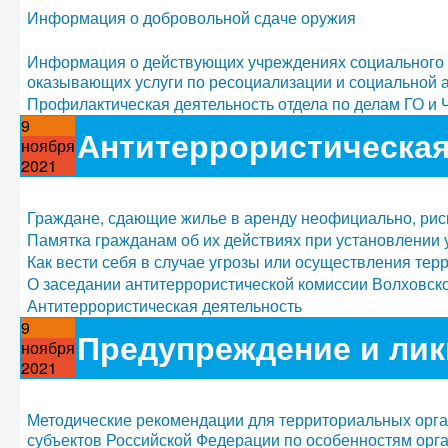
Информация о добровольной сдаче оружия
Информация о действующих учреждениях социального о
оказывающих услуги по ресоциализации и социальной а
Профилактическая деятельность отдела по делам ГО и 
9
Антитеррористическая
ноября
2021
Граждане, сдающие жилье в аренду неофициально, рис
Памятка гражданам об их действиях при установлении 
Как вести себя в случае угрозы или осуществления тер
О заседании антитеррористической комиссии Волховско
Антитеррористическая деятельность
9
Предупреждение и ли
ноября
2021
Методические рекомендации для территориальных орг
субъектов Российской Федерации по особенностям орг