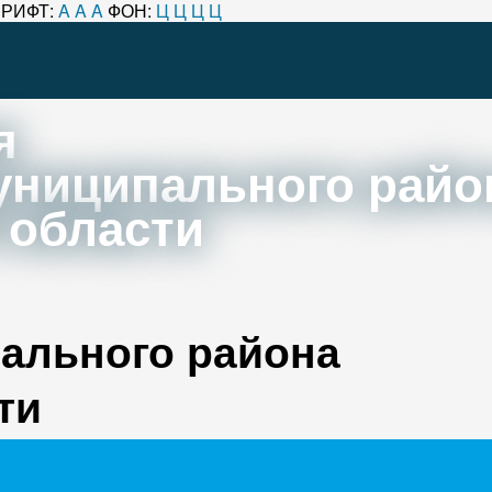
РИФТ:
A
A
A
ФОН:
Ц
Ц
Ц
Ц
я
униципального райо
 области
ального района
ти