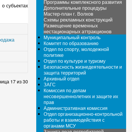
Программы комплексного развития
 о субъектах
Дополнительные процедуры
Мастер-план г. Волхов
Схемы рекламных конструкций
Размещение временных
нестационарных аттракционов
Муниципальный контроль
родажа
Комитет по образованию
Отдел по спорту, молодежной
политике
Отдел по культуре и туризму
Безопасность жизнедеятельности и
защита территорий
Архивный отдел
ица 17 из 30
ЗАГС
Комиссия по делам
несовершеннолетних и защите их
прав
Административная комиссия
Отдел организационно-контрольной
работы и взаимодействия с
органами МСУ
Защита прав потребителей