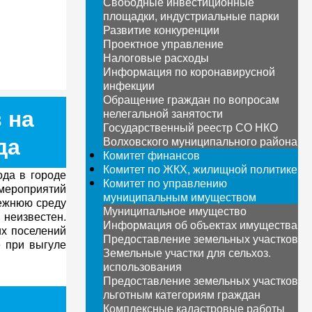
Свободные инвестиционные
площадки, индустриальные парки
Развитие конкуренции
Проектное управление
Налоговые расходы
Информация по коронавирусной
инфекции
Обращение граждан по вопросам
 на
нелегальной занятости
Государственный реестр СО НКО
да
Волховского муниципального района
Комитет финансов
Комитет по ЖКХ, жилищной политике
ода в городе
Комитет по управлению
 мероприятий
муниципальным имуществом
режнюю среду
Муниципальное имущество
 неизвестен.
Информация об объектах имущества
х поселений
Предоставление земельных участков
 при выгуле
Земельные участки для сельхоз.
использования
Предоставление земельных участков
льготным категориям граждан
Комплексные кадастровые работы