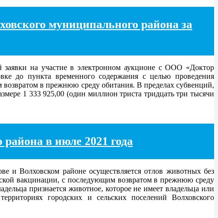
овского муниципального района за
 заявки на участие в электронном аукционе с ООО «Доктор
овке до пункта временного содержания с целью проведения
 возвратом в прежнюю среду обитания. В пределах субвенций,
змере 1 333 925,00 (один миллион триста тридцать три тысячи
района в июле 2021 года
ве и Волховском районе осуществляется отлов животных без
еской вакцинации, с последующим возвратом в прежнюю среду
адельца признается животное, которое не имеет владельца или
территориях городских и сельских поселений Волховского