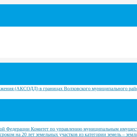
ижения (АКСОДД) в границах Волховского муниципального рай
ийской Федерации Комитет по управлению муниципальным имуще
роком на 20 лет земельных участков из категории земель – зем