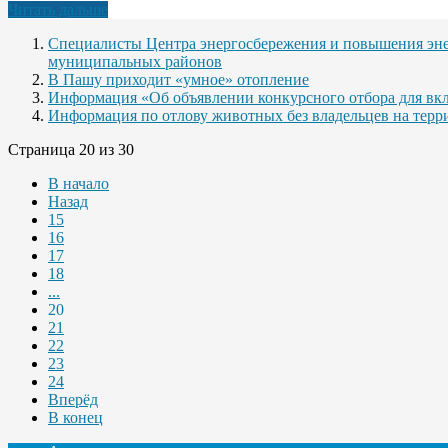
Читать дальше
Специалисты Центра энергосбережения и повышения эне
муниципальных районов
В Пашу приходит «умное» отопление
Информация «Об объявлении конкурсного отбора для вкл
Информация по отлову животных без владельцев на терр
Страница 20 из 30
В начало
Назад
15
16
17
18
...
20
21
22
23
24
Вперёд
В конец