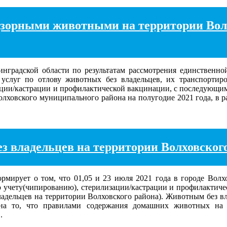
дзорными животными на территории Волх
радской области по результатам рассмотрения единственной
услуг по отлову животных без владельцев, их транспортир
ции/кастрации и профилактической вакцинации, с последующим
ховского муниципального района на полугодие 2021 года, в ра
 владельцев на территории Волховского 
рует о том, что 01,05 и 23 июля 2021 года в городе Волхо
о учету(чипированию), стерилизации/кастрации и профилактич
ладельцев на территории Волховского района). Животным без вл
на то, что правилами содержания домашних животных на 
.