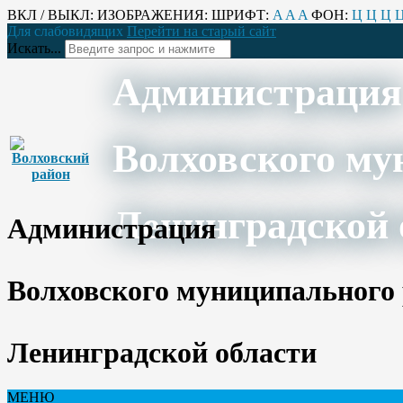
ВКЛ / ВЫКЛ:
ИЗОБРАЖЕНИЯ:
ШРИФТ:
A
A
A
ФОН:
Ц
Ц
Ц
Для слабовидящих
Перейти на старый сайт
Искать...
Администрация
Волховского му
Ленинградской 
Администрация
Волховского муниципального
Ленинградской области
МЕНЮ