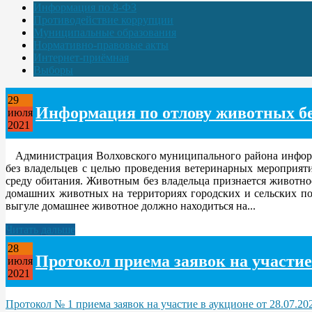
Информация по 8-ФЗ
Противодействие коррупции
Муниципальные образования
Нормативно-правовые акты
Интернет-приёмная
Выборы
29
Информация по отлову животных без
июля
2021
Администрация Волховского муниципального района информиру
без владельцев с целью проведения ветеринарных мероприя
среду обитания. Животным без владельца признается животно
домашних животных на территориях городских и сельских п
выгуле домашнее животное должно находиться на...
Читать дальше
28
Протокол приема заявок на участие
июля
2021
Протокол № 1 приема заявок на участие в аукционе от 28.07.20