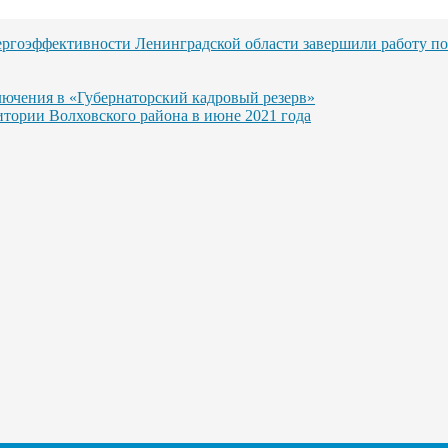
ргоэффективности Ленинградской области завершили работу п
ючения в «Губернаторский кадровый резерв»
итории Волховского района в июне 2021 года