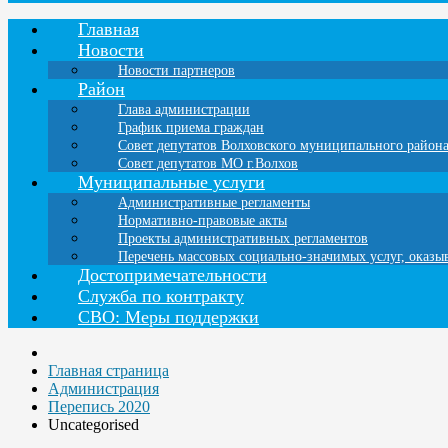
Главная
Новости
Новости партнеров
Район
Глава администрации
График приема граждан
Совет депутатов Волховского муниципального район
Совет депутатов МО г.Волхов
Муниципальные услуги
Административные регламенты
Нормативно-правовые акты
Проекты административных регламентов
Перечень массовых социально-значимых услуг, оказ
Достопримечательности
Служба по контракту
СВО: Меры поддержки
Главная страница
Администрация
Перепись 2020
Uncategorised