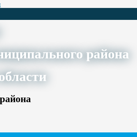
Ц
ниципального района
области
 района