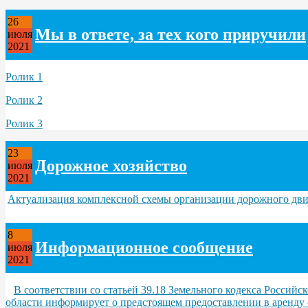
26
Мы в ответе, за тех кого приручили
июля
2021
Ролик 1
Ролик 2
Ролик 3
23
Дорожное хозяйство
июля
2021
Актуализация комплексной схемы организации дорожного дв
8
Информационное сообщение
июля
2021
В соответствии со статьей 39.18 Земельного кодекса Росс
области информирует о предстоящем предоставлении в аренду с