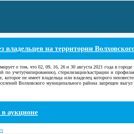
 владельцев на территории Волховского 
ет о том, что 02, 09, 16, 26 и 30 августа 2021 года в городе
тий по учету(чипированию), стерилизации/кастрации и профил
е, которое не имеет владельца или владелец которого неизвест
оселений Волховского муниципального района запрещен выгул
 в аукционе
21