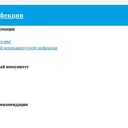
нфекции
рмация
елям!
ой коронавирусной инфекции
ый иммунитет
рекомендации