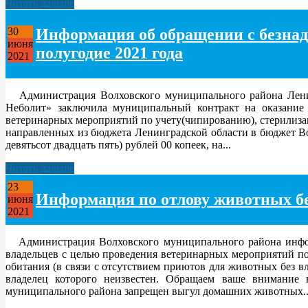
Читать дальше
Информация об обращении с безна
30
июня
полугодие 2021 года
2021
Администрация Волховского муниципального района Ленинг
Неболит» заключила муниципальный контракт на оказание 
ветеринарных мероприятий по учету(чипированию), стерилиза
направленных из бюджета Ленинградской области в бюджет Вол
девятьсот двадцать пять) рублей 00 копеек, на...
Читать дальше
23
Информация по отлову животных без
июня
2021
Администрация Волховского муниципального района информи
владельцев с целью проведения ветеринарных мероприятий п
обитания (в связи с отсутствием приютов для животных без в
владелец которого неизвестен. Обращаем ваше внимание 
муниципального района запрещен выгул домашних животных..