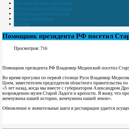
Противодействие коррупции
Муниципальные образования
Нормативно-правовые акты
Интернет-приёмная
Выборы
Помощник президента РФ посетил Ста
Просмотров: 716
Помощник президента РФ Владимир Мединский посетил Стару
Во время прогулки по первой столице Руси Владимир Медисн
Цоем, заместителем председателя областного правительства 
«5 лет назад, когда мы вместе с губернатором Александром Др
возрождению музея Старой Ладоги и крепости. Я вижу, что про
жемчужина нашей истории, жемчужина нашей земли».
Обновление и значительные шаги в реставрации удается осущ