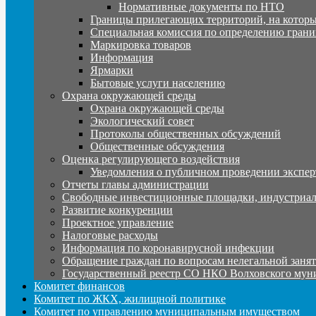
Нормативные документы по НТО
Границы прилегающих территорий, на которы
Специальная комиссия по определению грани
Маркировка товаров
Информация
Ярмарки
Бытовые услуги населению
Охрана окружающей среды
Охрана окружающей среды
Экологический совет
Протоколы общественных обсуждений
Общественные обсуждения
Оценка регулирующего воздействия
Уведомления о публичном проведении экспер
Отчеты главы администрации
Свободные инвестиционные площадки, индустриал
Развитие конкуренции
Проектное управление
Налоговые расходы
Информация по коронавирусной инфекции
Обращение граждан по вопросам нелегальной заня
Государственный реестр СО НКО Волховского мун
Комитет финансов
Комитет по ЖКХ, жилищной политике
Комитет по управлению муниципальным имуществом