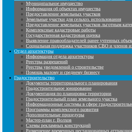
Муниципальное имущество
Информация об объектах имущества
Предоставление земельных участков
Земельные участки для сельхоз. использования
Предоставление земельных участков льготным кате
Комплексные кадастровые работы
Государственная кадастровая оценка
Выявление правообладателей ранее учтенных объе
Социальная поддержка участников СВО и членов и
Отдел архитектуры
Информация отдела архитектуры
Реестры разрешений
Реестры уведомлений о строительстве
Помощь малому и среднему бизнесу
Градостроительство
Документы территориального планирования
Градостроительное зонирование
Документация по планировке территории
Градостроительный план земельного участка
Информационные системы в сфере градостроительн
Программы комплексного развития
Дополнительные процедуры
Мастер-план г. Волхов
Схемы рекламных конструкций
Размещение временных нестационарных аттракцио