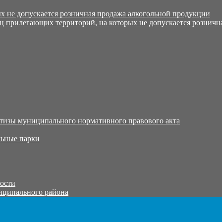
х не допускается розничная продажа алкогольной продукции
ц прилегающих территорий, на которых не допускается розничн
тизы муниципального нормативного правового акта
ьные парки
тости
иципального района