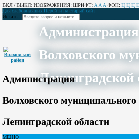
ВКЛ / ВЫКЛ:
ИЗОБРАЖЕНИЯ:
ШРИФТ:
A
A
A
ФОН:
Ц
Ц
Ц
Для слабовидящих
Перейти на старый сайт
Искать...
Администрация
Волховского му
Ленинградской 
Администрация
Волховского муниципального
Ленинградской области
МЕНЮ