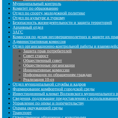
Муниципальный контроль
Комитет по образованию
Отдел по спорту, молодежной политике
Отдел по культуре и туризму
Безопасность жизнедеятельности и защита территорий
Архивный отдел
ЗАГС
Комиссия по делам несовершеннолетних и защите их пра
Административная комиссия
Отдел организационно-контрольной работы и взаимодей
Защита прав потребителей
Совет старост
Общественный совет
Общественные организации
Инициативные комиссии
Информация по обращениям граждан
Реализация 10-оз
Отдел муниципальной службы и кадров
Формирование комфортной городской среды
Инвестиционный климат Волховского муниципального р
Сведения, подлежащие предоставлению с использование
Управление по опеке и попечительству
Охрана окружающей среды
Транспорт
Ответственное обращение с животными