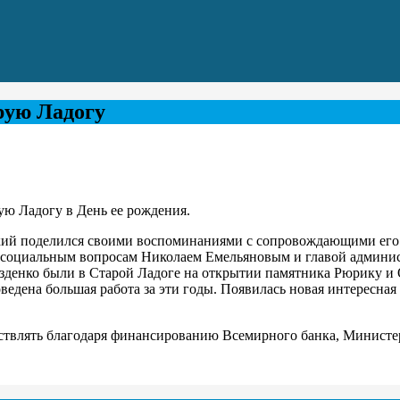
рую Ладогу
ю Ладогу в День ее рождения.
кий поделился своими воспоминаниями с сопровождающими его 
по социальным вопросам Николаем Емельяновым и главой админи
озденко были в Старой Ладоге на открытии памятника Рюрику и 
ведена большая работа за эти годы. Появилась новая интересная
ествлять благодаря финансированию Всемирного банка, Министе