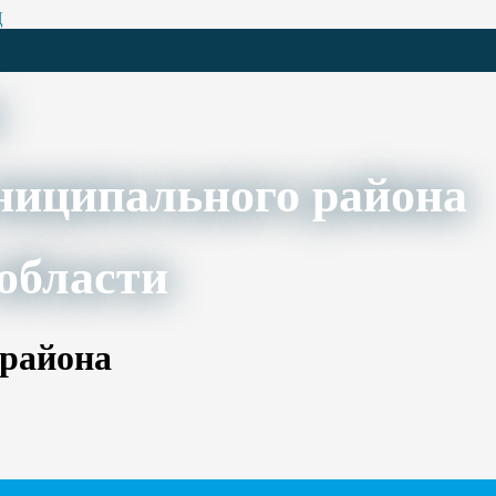
Ц
ниципального района
области
 района