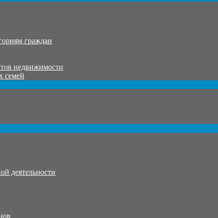
гориям граждан
ктов недвижимости
х семей
ой деятельности
нов