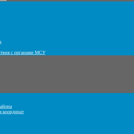
в
ствия с органами МСУ
айона
м координат