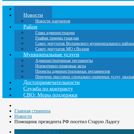
Главная
Новости
Новости партнеров
Район
Глава администрации
График приема граждан
Совет депутатов Волховского муниципального район
Совет депутатов МО г.Волхов
Муниципальные услуги
Административные регламенты
Нормативно-правовые акты
Проекты административных регламентов
Перечень массовых социально-значимых услуг, оказ
Достопримечательности
Служба по контракту
СВО: Меры поддержки
Главная страница
Новости
Помощник президента РФ посетил Старую Ладогу
Информация по 8-ФЗ