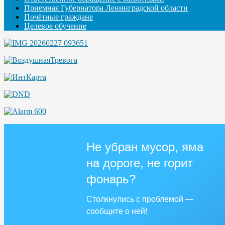
Приемная Губернатора Ленинградской области
Почётные граждане
Целевое обучение
Не убран мусор, яма
на дороге, не горит
фонарь?
Столкнулись с проблемой —
сообщите о ней!