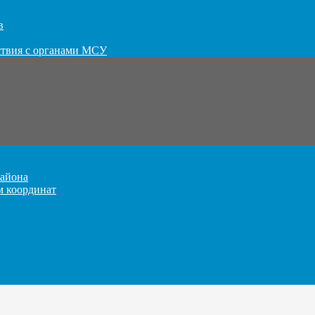
в
ствия с органами МСУ
айона
м координат