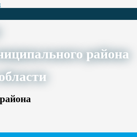
Ц
ниципального района
области
 района