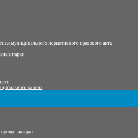
тизы муниципального нормативного правового акта
ьные парки
тости
иципального района
гориям граждан