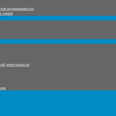
ктов недвижимости
х семей
ой деятельности
нов