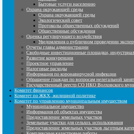
Бытовые услуги населению
Охрана окружающей среды
Охрана окружающей среды
Экологический совет
Протоколы общественных обсуждений
Общественные обсуждения
Оценка регулирующего воздействия
Уведомления о публичном проведении экспер
Отчеты главы администрации
Свободные инвестиционные площадки, индустриал
Развитие конкуренции
Проектное управление
Налоговые расходы
Информация по коронавирусной инфекции
Обращение граждан по вопросам нелегальной заня
Государственный реестр СО НКО Волховского мун
Комитет финансов
Комитет по ЖКХ, жилищной политике
Комитет по управлению муниципальным имуществом
Муниципальное имущество
Информация об объектах имущества
Предоставление земельных участков
Земельные участки для сельхоз. использования
Предоставление земельных участков льготным кате
Комплексные кадастровые работы