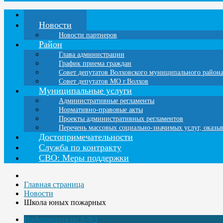
Главная
Новости
Новости партнеров
Район
Глава администрации
График приема граждан
Совет депутатов Волховского муниципального район
Совет депутатов МО г.Волхов
Муниципальные услуги
Административные регламенты
Нормативно-правовые акты
Проекты административных регламентов
Перечень массовых социально-значимых услуг, оказ
Достопримечательности
Служба по контракту
СВО: Меры поддержки
Главная страница
Новости
Школа юных пожарных
Информация по 8-ФЗ