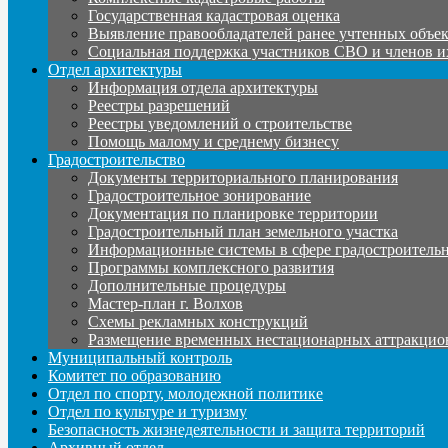
Государственная кадастровая оценка
Выявление правообладателей ранее учтенных объе
Социальная поддержка участников СВО и членов и
Отдел архитектуры
Информация отдела архитектуры
Реестры разрешений
Реестры уведомлений о строительстве
Помощь малому и среднему бизнесу
Градостроительство
Документы территориального планирования
Градостроительное зонирование
Документация по планировке территории
Градостроительный план земельного участка
Информационные системы в сфере градостроительн
Программы комплексного развития
Дополнительные процедуры
Мастер-план г. Волхов
Схемы рекламных конструкций
Размещение временных нестационарных аттракцио
Муниципальный контроль
Комитет по образованию
Отдел по спорту, молодежной политике
Отдел по культуре и туризму
Безопасность жизнедеятельности и защита территорий
Архивный отдел