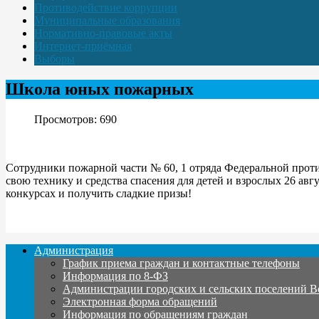
Противодействие коррупции
Муниципальные образования
Нормативно-правовые акты
Интернет-приёмная
Выборы
Школа юных пожарных
Просмотров: 690
Сотрудники пожарной части № 60, 1 отряда Федеральной прот
свою технику и средства спасения для детей и взрослых 26 авг
конкурсах и получить сладкие призы!
Администрация
График приема граждан и контактные телефоны
Информация по 8-ФЗ
Администрации городских и сельских поселений В
Электронная форма обращений
Информация по обращениям граждан