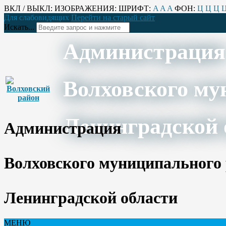
ВКЛ / ВЫКЛ:
ИЗОБРАЖЕНИЯ:
ШРИФТ:
A
A
A
ФОН:
Ц
Ц
Ц
Для слабовидящих
Перейти на старый сайт
Искать...
Администрация
Волховского му
Ленинградской 
Администрация
Волховского муниципального
Ленинградской области
МЕНЮ