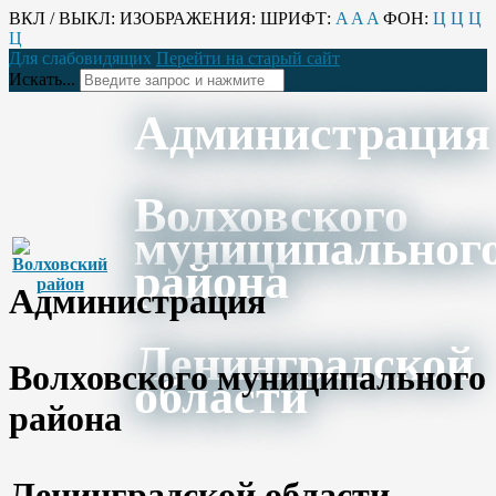
ВКЛ / ВЫКЛ:
ИЗОБРАЖЕНИЯ:
ШРИФТ:
A
A
A
ФОН:
Ц
Ц
Ц
Ц
Для слабовидящих
Перейти на старый сайт
Искать...
Администрация
Волховского
муниципальног
района
Администрация
Ленинградской
Волховского муниципального
области
района
Ленинградской области