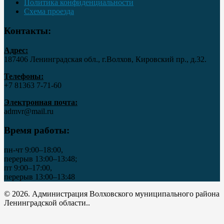
Политика конфиденциальности
Схема проезда
Контакты:
Адрес:
187406 Ленинградская обл., г.Волхов, Кировский пр., д.32.
Телефоны:
+7 81363 7‑71-60
Электронная почта:
admvr@mail.ru
Время работы:
пн-чт 9:00–18:00,
перерыв 13:00–13:48;
пт 9:00–17:00,
перерыв 13:00–13:48
© 2026. Администрация Волховского муниципального района
Ленинградской области..