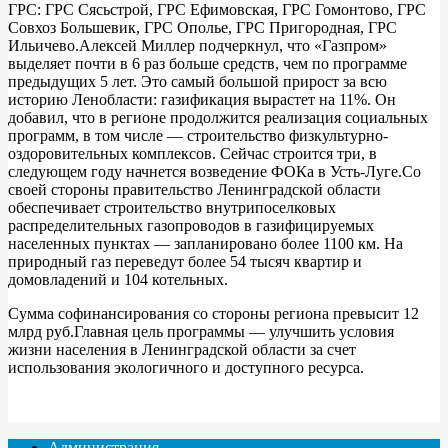
ГРС: ГРС Сясьстрой, ГРС Ефимовская, ГРС Гомонтово, ГРС
Совхоз Большевик, ГРС Ополье, ГРС Пригородная, ГРС
Ильичево.Алексей Миллер подчеркнул, что «Газпром»
выделяет почти в 6 раз больше средств, чем по программе
предыдущих 5 лет. Это самый большой прирост за всю
историю Ленобласти: газификация вырастет на 11%. Он
добавил, что в регионе продолжится реализация социальных
программ, в том числе — строительство физкультурно-
оздоровительных комплексов. Сейчас строится три, в
следующем году начнется возведение ФОКа в Усть-Луге.Со
своей стороны правительство Ленинградской области
обеспечивает строительство внутрипоселковых
распределительных газопроводов в газифицируемых
населенных пунктах — запланировано более 1100 км. На
природный газ переведут более 54 тысяч квартир и
домовладений и 104 котельных.
Сумма софинансирования со стороны региона превысит 12
млрд руб.Главная цель программы — улучшить условия
жизни населения в Ленинградской области за счет
использования экологичного и доступного ресурса.
Администрация