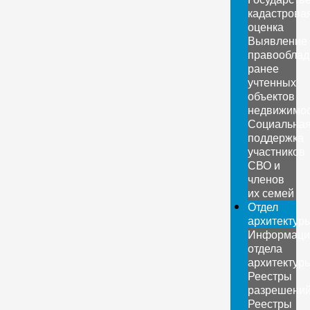
кадастрова
оценка
Выявление
правооблад
ранее
учтенных
объектов
недвижимо
Социальна
поддержка
участников
СВО и
членов
их семей
Отдел
архитектур
Информаци
отдела
архитектур
Реестры
разрешени
Реестры