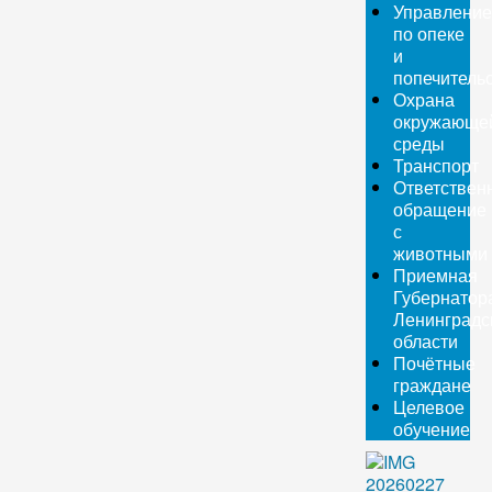
Управление
по опеке
и
попечитель
Охрана
окружающе
среды
Транспорт
Ответствен
обращение
с
животными
Приемная
Губернатор
Ленинградс
области
Почётные
граждане
Целевое
обучение