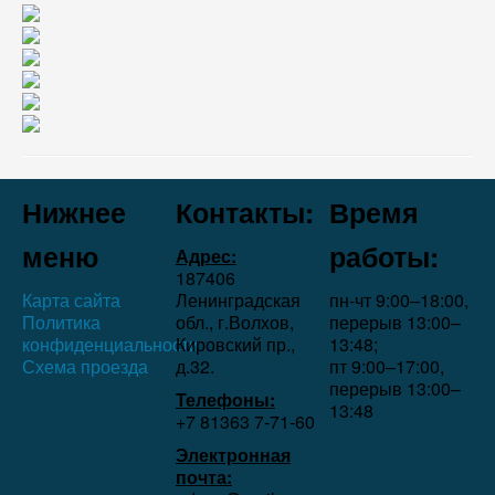
Нижнее
Контакты:
Время
меню
работы:
Адрес:
187406
Карта сайта
Ленинградская
пн-чт 9:00–18:00,
Политика
обл., г.Волхов,
перерыв 13:00–
конфиденциальности
Кировский пр.,
13:48;
Схема проезда
д.32.
пт 9:00–17:00,
перерыв 13:00–
Телефоны:
13:48
+7 81363 7‑71-60
Электронная
почта: