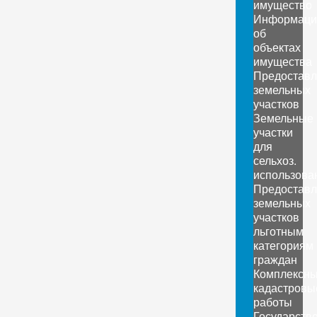
имущество
Информаци
об
объектах
имущества
Предоставл
земельных
участков
Земельные
участки
для
сельхоз.
использова
Предоставл
земельных
участков
льготным
категориям
граждан
Комплексн
кадастровы
работы
Государств