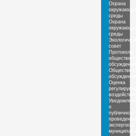
Охрана
окружающе
среды
Охрана
окружающе
среды
Экологичес
совет
Протоколы
обществен
обсуждений
Обществен
обсуждения
Оценка
регулирующ
воздействи
Уведомлен
о
публичном
проведении
экспертизы
муниципаль