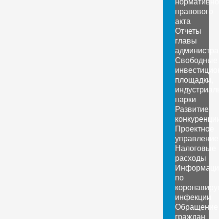
нормативно
правового
акта
Отчеты
главы
администра
Свободные
инвестицио
площадки,
индустриал
парки
Развитие
конкуренци
Проектное
управление
Налоговые
расходы
Информаци
по
коронавиру
инфекции
Обращение
граждан