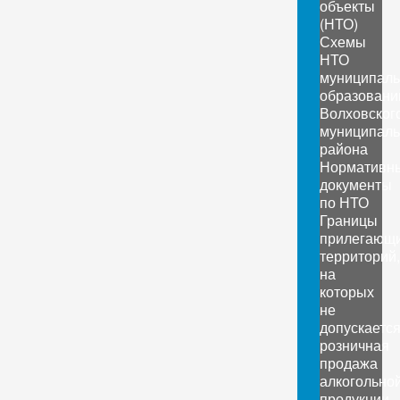
объекты
(НТО)
Схемы
НТО
муниципал
образовани
Волховског
муниципаль
района
Нормативн
документы
по НТО
Границы
прилегающ
территорий,
на
которых
не
допускаетс
розничная
продажа
алкогольно
продукции