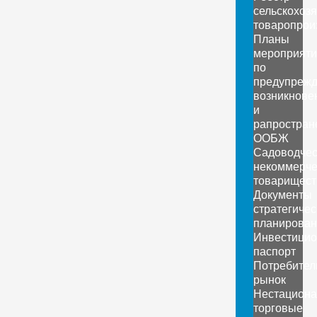
сельскохоз
товаропрои
Планы
мероприяти
по
предупреж
возникнове
и
рапростран
ООБЖ
Садоводчес
некоммерче
товарищест
Документы
стратегичес
планирован
Инвестици
паспорт
Потребител
рынок
Нестацион
торговые