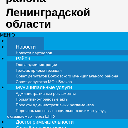
Ленинградской
области
МЕНЮ
Главная
Новости
Новости партнеров
Район
Глава администрации
График приема граждан
Совет депутатов Волховского муниципального района
Совет депутатов МО г.Волхов
Муниципальные услуги
Административные регламенты
Нормативно-правовые акты
Проекты административных регламентов
Перечень массовых социально-значимых услуг,
оказываемых через ЕПГУ
Достопримечательности
Служба по контракту