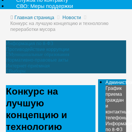
СВО: Меры поддержки
Главная страница
Новости
Конкурс на лучшую концепцию и технологию
переработки мусора
Информация по 8-ФЗ
Противодействие коррупции
Муниципальные образования
Нормативно-правовые акты
Интернет-приёмная
Выборы
Администр
Конкурс на
График
приема
лучшую
граждан
и
концепцию и
контактные
телефоны
технологию
Информаци
по 8-ФЗ