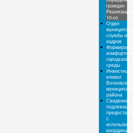
граждан
Реализация
10-оз
Отдел
муниципаль
службы и
кадров
Формирова
комфортно
городской
среды
Инвестици
климат
Волховског
муниципаль
района
Сведения,
подлежащи
предоставл
с
использова
координат