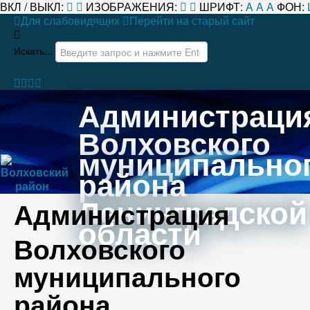
ВКЛ / ВЫКЛ:
ИЗОБРАЖЕНИЯ:
ШРИФТ:
A
A
A
ФОН:
Для слабовидящих
Перейти на старый сайт
Искать...
Администраци
Волховского
муниципально
района
Ленинградской
Администрация
области
Волховского
муниципального
района