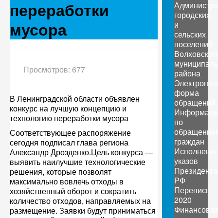
переработки
Администр
городских
мусора
и
сельских
поселений
Волховског
муниципаль
Просмотров: 677
района
Электронна
форма
В Ленинградской области объявлен
обращений
конкурс на лучшую концепцию и
Информаци
технологию переработки мусора
по
обращения
Соответствующее распоряжение
граждан
сегодня подписал глава региона
Исполнени
Александр Дрозденко.Цель конкурса —
указов
выявить наилучшие технологические
Президента
решения, которые позволят
РФ
максимально вовлечь отходы в
Перепись
хозяйственный оборот и сократить
2020
количество отходов, направляемых на
Финансова
размещение. Заявки будут приниматься