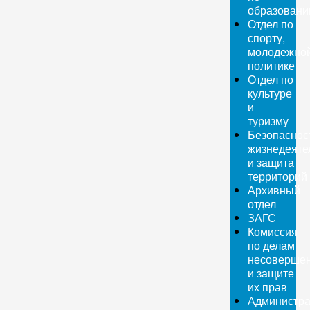
образован
Отдел по
спорту,
молодежно
политике
Отдел по
культуре
и
туризму
Безопаснос
жизнедеяте
и защита
территорий
Архивный
отдел
ЗАГС
Комиссия
по делам
несовершен
и защите
их прав
Администра