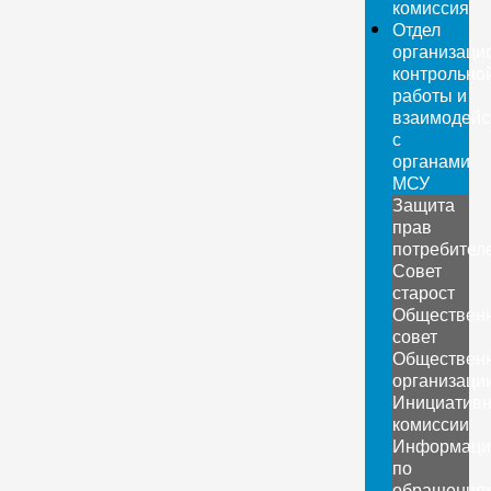
комиссия
Отдел
организаци
контрольно
работы и
взаимодейс
с
органами
МСУ
Защита
прав
потребител
Совет
старост
Обществен
совет
Обществен
организаци
Инициатив
комиссии
Информаци
по
обращения