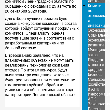
деятельнос
комитетом Ленинградской области по
Комитет
обращению с отходами с 25 августа по
по
20 сентября 2020 года.
экономике
Для отбора лучших проектов будет
и
создана конкурсная комиссия, в состав
инвестиция
которой войдут сотрудники профильных
Экономика
комитетов. Специалисты оценят
Социально-
поступившие заявки в соответствии с
экономичес
разработанными критериями по
развитие
бальной системе.
Муниципал
заказ
В требованиях заявлено, что на
Поддержка
планируемых объектах не могут быть
малого и
реализованы технологии сжигания
среднего
отходов.По итогам конкурса будут
бизнеса
выявлены три концепции, которые
Сельское
будут реализованы при строительстве
хозяйство
комплексов глубокой обработки,
и АПК
утилизации и обезвреживания отходов
Информаци
на территории Ленинградской области.
АПК
Законодате
Реестр