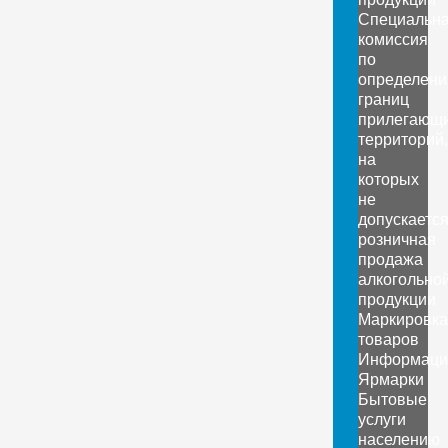
Специальн
комиссия
по
определен
границ
прилегающ
территорий,
на
которых
не
допускаетс
розничная
продажа
алкогольно
продукции
Маркировка
товаров
Информаци
Ярмарки
Бытовые
услуги
населению