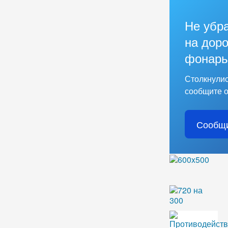
Не убр
на доро
фонарь
Столкнулис
сообщите о
Сообщи