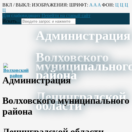
ВКЛ / ВЫКЛ:
ИЗОБРАЖЕНИЯ:
ШРИФТ:
A
A
A
ФОН:
Ц
Ц
Ц
Ц
Для слабовидящих
Перейти на старый сайт
Искать...
Администрация
Волховского
муниципальног
района
Администрация
Ленинградской
Волховского муниципального
области
района
Ленинградской области