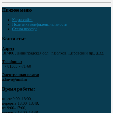
Нижнее меню
Карта сайта
Политика конфиденциальности
Схема проезда
Контакты:
Адрес:
187406 Ленинградская обл., г.Волхов, Кировский пр., д.32.
Телефоны:
+7 81363 7‑71-60
Электронная почта:
admvr@mail.ru
Время работы:
пн-чт 9:00–18:00,
перерыв 13:00–13:48;
пт 9:00–17:00,
перерыв 13:00–13:48