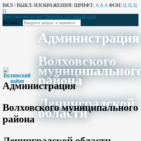
ВКЛ / ВЫКЛ:
ИЗОБРАЖЕНИЯ:
ШРИФТ:
A
A
A
ФОН:
Ц
Ц
Ц
Ц
Для слабовидящих
Перейти на старый сайт
Искать...
Администрация
Волховского
муниципальног
района
Администрация
Ленинградской
Волховского муниципального
области
района
Ленинградской области