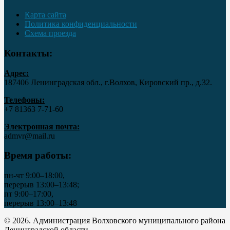
Карта сайта
Политика конфиденциальности
Схема проезда
Контакты:
Адрес:
187406 Ленинградская обл., г.Волхов, Кировский пр., д.32.
Телефоны:
+7 81363 7‑71-60
Электронная почта:
admvr@mail.ru
Время работы:
пн-чт 9:00–18:00,
перерыв 13:00–13:48;
пт 9:00–17:00,
перерыв 13:00–13:48
© 2026. Администрация Волховского муниципального района
Ленинградской области..