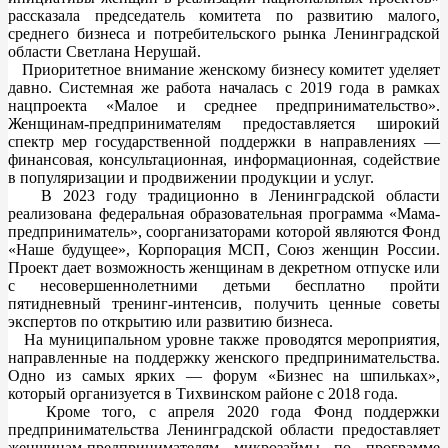
рассказала председатель комитета по развитию малого,
среднего бизнеса и потребительского рынка Ленинградской
области Светлана Нерушай.
Приоритетное внимание женскому бизнесу комитет уделяет
давно. Системная же работа началась с 2019 года в рамках
нацпроекта «Малое и среднее предпринимательство».
Женщинам-предпринимателям предоставляется широкий
спектр мер государственной поддержки в направлениях —
финансовая, консультационная, информационная, содействие
в популяризации и продвижении продукции и услуг.
В 2023 году традиционно в Ленинградской области
реализована федеральная образовательная программа «Мама-
предприниматель», cоорганизаторами которой являются Фонд
«Наше будущее», Корпорация МСП, Союз женщин России.
Проект дает возможность женщинам в декретном отпуске или
с несовершеннолетними детьми бесплатно пройти
пятидневный тренинг-интенсив, получить ценные советы
экспертов по открытию или развитию бизнеса.
На муниципальном уровне также проводятся мероприятия,
направленные на поддержку женского предпринимательства.
Одно из самых ярких — форум «Бизнес на шпильках»,
который организуется в Тихвинском районе с 2018 года.
Кроме того, с апреля 2020 года Фонд поддержки
предпринимательства Ленинградской области предоставляет
женщинам-предпринимателям микрозаймы по программе