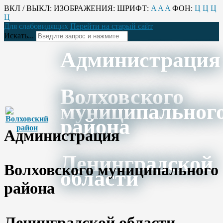
ВКЛ / ВЫКЛ:
ИЗОБРАЖЕНИЯ:
ШРИФТ:
A
A
A
ФОН:
Ц
Ц
Ц
Ц
Для слабовидящих
Перейти на старый сайт
Искать...
Администрация
Волховского
муниципальног
района
Администрация
Ленинградской
Волховского муниципального
области
района
Ленинградской области