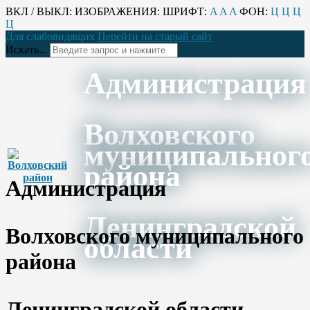
ВКЛ / ВЫКЛ:
ИЗОБРАЖЕНИЯ:
ШРИФТ:
A
A
A
ФОН:
Ц
Ц
Ц
Ц
Для слабовидящих
Перейти на старый сайт
Искать...
Администрация
Волховского
муниципальног
района
Администрация
Ленинградской
Волховского муниципального
области
района
Ленинградской области