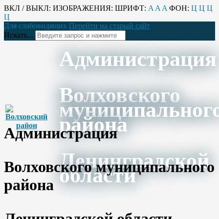
ВКЛ / ВЫКЛ:
ИЗОБРАЖЕНИЯ:
ШРИФТ:
A
A
A
ФОН:
Ц
Ц
Ц
Ц
Для слабовидящих
Перейти на старый сайт
Искать...
Администрация
Волховского
муниципальног
района
Администрация
Ленинградской
Волховского муниципального
области
района
Ленинградской области