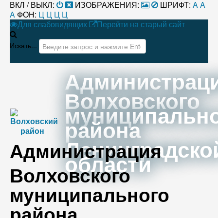
ВКЛ / ВЫКЛ:
ИЗОБРАЖЕНИЯ:
ШРИФТ:
A
A
A
ФОН:
Ц
Ц
Ц
Ц
Для слабовидящих
Перейти на старый сайт
Искать...
Администрац
Волховского
муниципальн
района
Ленинградско
Администрация
области
Волховского
муниципального
района