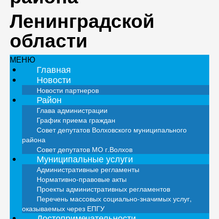
Ленинградской
области
МЕНЮ
Главная
Новости
Новости партнеров
Район
Глава администрации
График приема граждан
Совет депутатов Волховского муниципального
района
Совет депутатов МО г.Волхов
Муниципальные услуги
Административные регламенты
Нормативно-правовые акты
Проекты административных регламентов
Перечень массовых социально-значимых услуг,
оказываемых через ЕПГУ
Достопримечательности