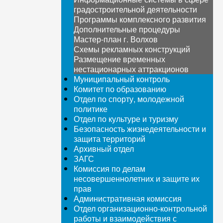
градостроительной деятельности
Программы комплексного развития
Дополнительные процедуры
Мастер-план г. Волхов
Схемы рекламных конструкций
Размещение временных
нестационарных аттракционов
Муниципальный контроль
Комитет по образованию
Отдел по спорту, молодежной
политике
Отдел по культуре и туризму
Безопасность жизнедеятельности и
защита территорий
Архивный отдел
ЗАГС
Комиссия по делам
несовершеннолетних и защите их
прав
Административная комиссия
Отдел организационно-контрольной
работы и взаимодействия с