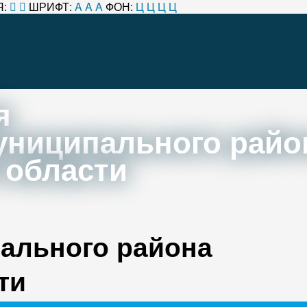
:
ШРИФТ:
A
A
A
ФОН:
Ц
Ц
Ц
Ц
я
униципального райо
 области
ального района
ти