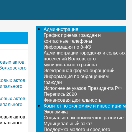
Администрация
График приема граждан и
контактные телефоны
Информация по 8-ФЗ
Администрации городских и сельских
поселений Волховского
овых актов,
муниципального района
Волховского
Электронная форма обращений
Информация по обращениям
овых актов,
граждан
ципального
Исполнение указов Президента РФ
Перепись 2020
овых актов,
Финансовая деятельность
ципального
Комитет по экономике и инвестициям
Экономика
овых актов,
Социально-экономическое развитие
ципального
Муниципальный заказ
Поддержка малого и среднего