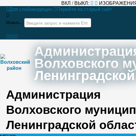
ВКЛ / ВЫКЛ:
ИЗОБРАЖЕНИЯ
Для слабовидящих
Перейти на старый сайт
Искать...
Администраци
Волховского м
Ленинградской
Администрация
Волховского муницип
Ленинградской облас