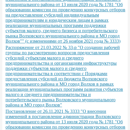
муниципального района от 13 июля 2020 года № 1781 "Об
образовании комиссии по проведению конкурсных отборов
на предоставление субсидий индивидуальным
предпринимателям и юридическим лицам в рамках
реализации муниципальных программ поддержки
субъектов малого, среднего бизнеса и потребительского
рынка Волховского муниципального paйoнa и МО город
Волхов"" (с изменениями от 26 ноября 2021 года № 3333)
Распоряжение от 21.03.2022 № 33-р "О создании рабочей
группы по рассмотрению вопросов предоставления
субсидий субъектам малого и среднего
предпринимательства и организациям инфраструктуры
поддержки субъектов малого и среднего
предпринимательства в соответствии с Порядками
предоставления субсидий из бюджета Волховского
муниципального района и МО город Волхов в рамках
реализации муниципальных программ развития субъектов
малого и среднего предпринимательства и
потребительского рынка Волховского муниципальноrо
района и МО город Волхов"
Постановление от 26.11.2021 № 3333 "О внесении
изменений в постановление администрации Волховского
муниципального района от 13 июля 2020 года № 1781 "Об
образовании комиссии по проведению конкурсных отборов