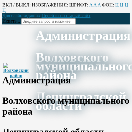
ВКЛ / ВЫКЛ:
ИЗОБРАЖЕНИЯ:
ШРИФТ:
A
A
A
ФОН:
Ц
Ц
Ц
Ц
Для слабовидящих
Перейти на старый сайт
Искать...
Администрация
Волховского
муниципальног
района
Администрация
Ленинградской
Волховского муниципального
области
района
Ленинградской области