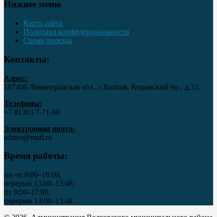
Нижнее меню
Карта сайта
Политика конфиденциальности
Схема проезда
Контакты:
Адрес:
187406 Ленинградская обл., г.Волхов, Кировский пр., д.32.
Телефоны:
+7 81363 7‑71-60
Электронная почта:
admvr@mail.ru
Время работы:
пн-чт 9:00–18:00,
перерыв 13:00–13:48;
пт 9:00–17:00,
перерыв 13:00–13:48