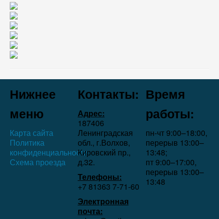
Нижнее
Контакты:
Время
меню
работы:
Адрес:
187406
Карта сайта
Ленинградская
пн-чт 9:00–18:00,
Политика
обл., г.Волхов,
перерыв 13:00–
конфиденциальности
Кировский пр.,
13:48;
Схема проезда
д.32.
пт 9:00–17:00,
перерыв 13:00–
Телефоны:
13:48
+7 81363 7‑71-60
Электронная
почта: