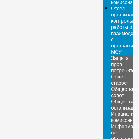
комиссия
Отдел
организаци
контрольно
работы и
взаимодейс
с
органами
МСУ
Защита
прав
потребител
Совет
старост
Обществен
совет
Обществен
организаци
Инициатив
комиссии
Информаци
по
обращения