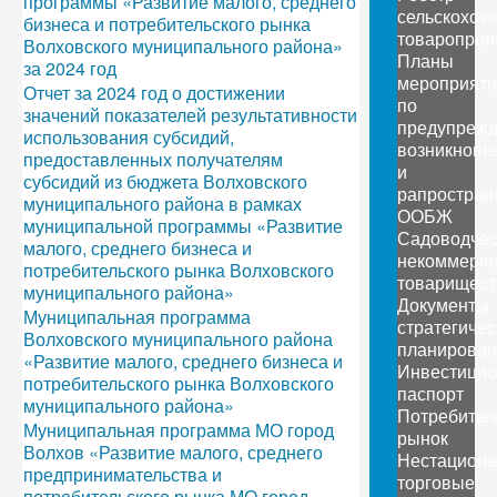
программы «Развитие малого, среднего
сельскохоз
бизнеса и потребительского рынка
товаропрои
Волховского муниципального района»
Планы
за 2024 год
мероприяти
Отчет за 2024 год о достижении
по
значений показателей результативности
предупреж
использования субсидий,
возникнове
предоставленных получателям
и
субсидий из бюджета Волховского
рапростран
муниципального района в рамках
ООБЖ
муниципальной программы «Развитие
Садоводчес
малого, среднего бизнеса и
некоммерче
потребительского рынка Волховского
товарищест
муниципального района»
Документы
Муниципальная программа
стратегичес
Волховского муниципального района
планирован
«Развитие малого, среднего бизнеса и
Инвестици
потребительского рынка Волховского
паспорт
муниципального района»
Потребител
Муниципальная программа МО город
рынок
Волхов «Развитие малого, среднего
Нестацион
предпринимательства и
торговые
потребительского рынка МО город