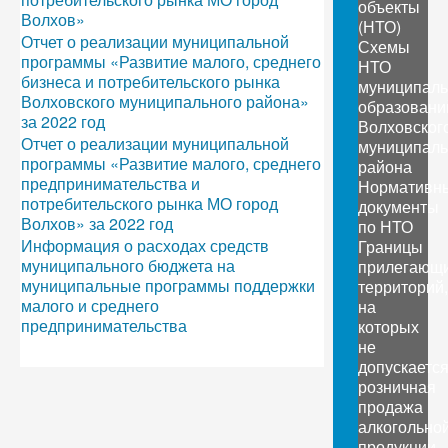
объекты
Волхов»
(НТО)
Отчет о реализации муниципальной
Схемы
программы «Развитие малого, среднего
НТО
бизнеса и потребительского рынка
муниципал
Волховского муниципального района»
образовани
за 2022 год
Волховског
Отчет о реализации муниципальной
муниципаль
программы «Развитие малого, среднего
района
предпринимательства и
Нормативн
потребительского рынка МО город
документы
Волхов» за 2022 год
по НТО
Информация о расходах средств
Границы
муниципального бюджета на
прилегающ
муниципальные программы поддержки
территорий,
малого и среднего
на
предпринимательства
которых
не
допускаетс
розничная
продажа
алкогольно
продукции