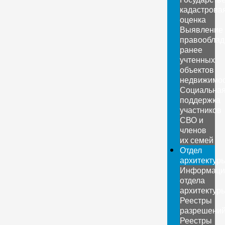
кадастрова
оценка
Выявление
правооблад
ранее
учтенных
объектов
недвижимо
Социальна
поддержка
участников
СВО и
членов
их семей
Отдел
архитектур
Информаци
отдела
архитектур
Реестры
разрешени
Реестры