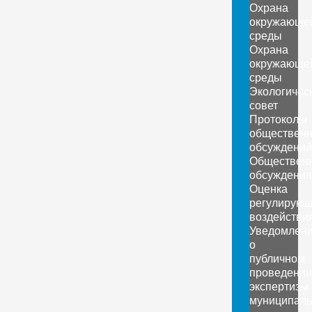
Охрана
окружающе
среды
Охрана
окружающе
среды
Экологичес
совет
Протоколы
обществен
обсуждений
Обществен
обсуждения
Оценка
регулирующ
воздействи
Уведомлен
о
публичном
проведении
экспертизы
муниципаль