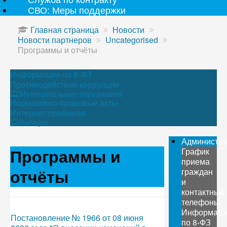
СВО: Меры поддержки
Главная страница
Новости
Новости партнеров
Uncategorised
Программы и отчёты
Информация по 8-ФЗ
Противодействие коррупции
Муниципальные образования
Нормативно-правовые акты
Интернет-приёмная
Выборы
Администр
Программы и
График
приема
отчёты
граждан
и
контактные
телефоны
Информаци
Постановление № 1966 от 08 июня
по 8-ФЗ