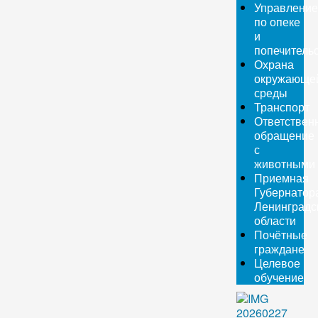
Управление
по опеке
и
попечитель
Охрана
окружающе
среды
Транспорт
Ответствен
обращение
с
животными
Приемная
Губернатор
Ленинградс
области
Почётные
граждане
Целевое
обучение