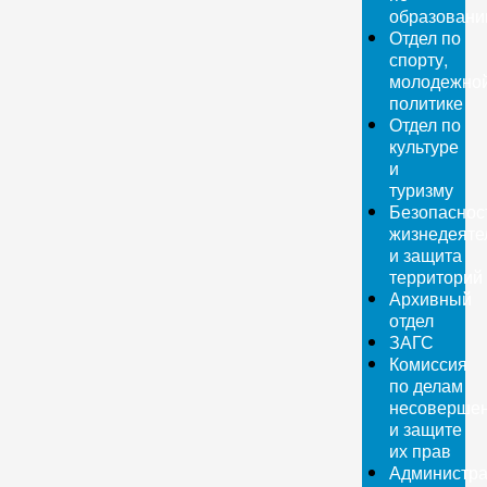
образован
Отдел по
спорту,
молодежно
политике
Отдел по
культуре
и
туризму
Безопаснос
жизнедеяте
и защита
территорий
Архивный
отдел
ЗАГС
Комиссия
по делам
несовершен
и защите
их прав
Администра