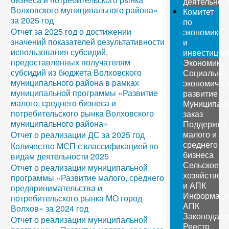
деятельнос
Волховского муниципального района»
Комитет
за 2025 год
по
Отчет за 2025 год о достижении
экономике
значений показателей результативности
и
использования субсидий,
инвестиция
предоставленных получателям
Экономика
субсидий из бюджета Волховского
Социально-
муниципального района в рамках
экономичес
муниципальной программы «Развитие
развитие
малого, среднего бизнеса и
Муниципал
потребительского рынка Волховского
заказ
муниципального района»
Поддержка
малого и
Отчет о реализации ДС за 2025 год
среднего
Количество МСП с классификацией по
бизнеса
видам деятельности 2025
Сельское
Отчет о реализации муниципальной
хозяйство
программы «Развитие малого, среднего
и АПК
предпринимательства и
Информаци
потребительского рынка МО город
АПК
Волхов» за 2024 год
Законодате
Отчет о реализации муниципальной
Реестр