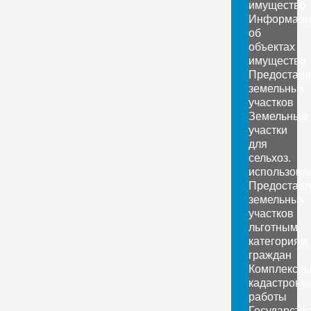
имущество
Информаци
об
объектах
имущества
Предоставл
земельных
участков
Земельные
участки
для
сельхоз.
использова
Предоставл
земельных
участков
льготным
категориям
граждан
Комплексн
кадастровы
работы
Государств