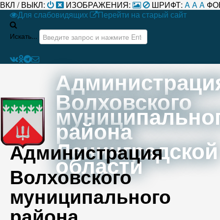
ВКЛ / ВЫКЛ:
ИЗОБРАЖЕНИЯ:
ШРИФТ:
A
A
A
ФО
Для слабовидящих
Перейти на старый сайт
Искать...
Администраци
Волховского
муниципально
района
Ленинградской
Администрация
области
Волховского
муниципального
района