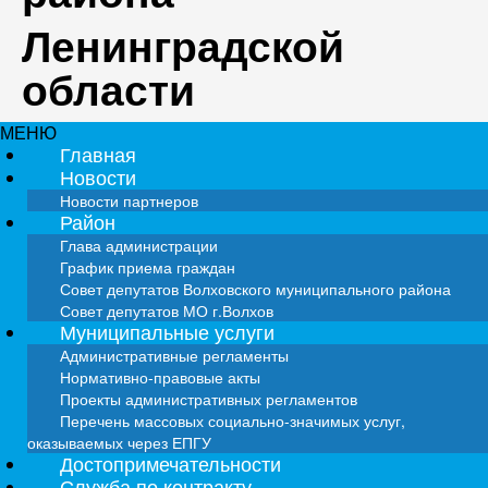
Ленинградской
области
МЕНЮ
Главная
Новости
Новости партнеров
Район
Глава администрации
График приема граждан
Совет депутатов Волховского муниципального района
Совет депутатов МО г.Волхов
Муниципальные услуги
Административные регламенты
Нормативно-правовые акты
Проекты административных регламентов
Перечень массовых социально-значимых услуг,
оказываемых через ЕПГУ
Достопримечательности
Служба по контракту