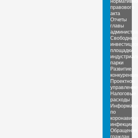
нормативно
правового
акта
Отчеты
главы
администра
Свободные
инвестицио
площадки,
индустриал
парки
Развитие
конкуренци
Проектное
управление
Налоговые
расходы
Информаци
по
коронавиру
инфекции
Обращение
граждан