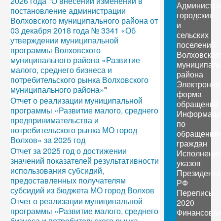
2026 года "О внесении изменений в
Администр
постановление администрации
городских
Волховского муниципального района от
и
03 декабря 2018 года № 3341 «Об
сельских
утверждении муниципальной
поселений
программы Волховского
Волховског
муниципального района «Развитие
муниципаль
малого, среднего бизнеса и
района
потребительского рынка Волховского
Электронна
муниципального района»
"
форма
Отчет о реализации муниципальной
обращений
программы «Развитие малого, среднего
Информаци
предпринимательства и
по
потребительского рынка МО город
обращения
Волхов» за 2025 год
граждан
Отчет за 2025 год о достижении
Исполнени
значений показателей результативности
указов
использования субсидий,
Президента
предоставленных получателям
РФ
субсидий из бюджета МО город Волхов
Перепись
Отчет о реализации муниципальной
2020
программы «Развитие малого, среднего
Финансова
бизнеса и потребительского рынка