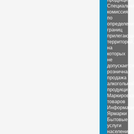
Специальн
комиссия
по
определен
границ
прилегающ
территорий,
на
которых
не
допускаетс
розничная
продажа
алкогольно
продукции
Маркировка
товаров
Информаци
Ярмарки
Бытовые
услуги
населению