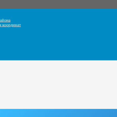
айона
м координат