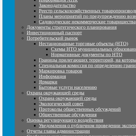
Законодательство
Реестр сельскохозяйственных товаропроизвод
Планы мероприятий по предупреждению воз
Садоводческие некоммерческие товарищества
Документы стратегического планирования
Инвестиционный паспорт
Потребительский рынок
Нестационарные торговые объекты (НТО)
Схемы НТО муниципальных образовани
Нормативные документы по НТО
Границы прилегающих территорий, на которы
Специальная комиссия по определению грани
Маркировка товаров
Информация
Ярмарки
Бытовые услуги населению
Охрана окружающей среды
Охрана окружающей среды
Экологический совет
Протоколы общественных обсуждений
Общественные обсуждения
Оценка регулирующего воздействия
Уведомления о публичном проведении экспер
Отчеты главы администрации