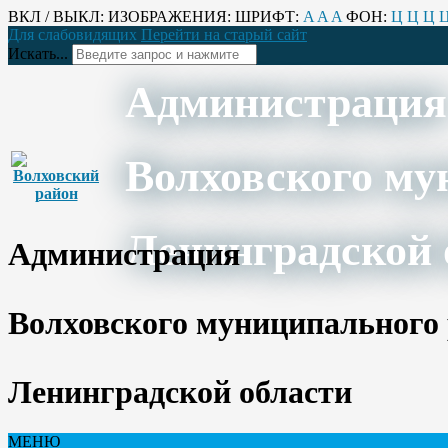
ВКЛ / ВЫКЛ:
ИЗОБРАЖЕНИЯ:
ШРИФТ:
A
A
A
ФОН:
Ц
Ц
Ц
Для слабовидящих
Перейти на старый сайт
Искать...
Администрация
Волховского му
Ленинградской 
Администрация
Волховского муниципального
Ленинградской области
МЕНЮ