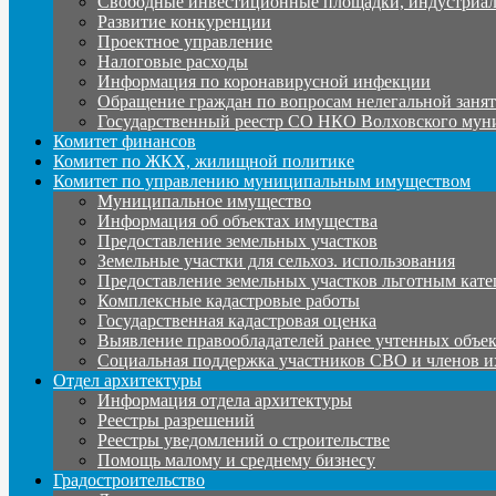
Свободные инвестиционные площадки, индустриал
Развитие конкуренции
Проектное управление
Налоговые расходы
Информация по коронавирусной инфекции
Обращение граждан по вопросам нелегальной заня
Государственный реестр СО НКО Волховского мун
Комитет финансов
Комитет по ЖКХ, жилищной политике
Комитет по управлению муниципальным имуществом
Муниципальное имущество
Информация об объектах имущества
Предоставление земельных участков
Земельные участки для сельхоз. использования
Предоставление земельных участков льготным кате
Комплексные кадастровые работы
Государственная кадастровая оценка
Выявление правообладателей ранее учтенных объе
Социальная поддержка участников СВО и членов и
Отдел архитектуры
Информация отдела архитектуры
Реестры разрешений
Реестры уведомлений о строительстве
Помощь малому и среднему бизнесу
Градостроительство