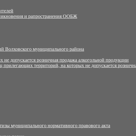
ителей
никновения и рапространения ООБЖ
й Волховского муниципального района
х не допускается розничная продажа алкогольной продукции
ц прилегающих территорий, на которых не допускается розничн
тизы муниципального нормативного правового акта