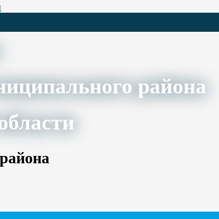
Ц
ниципального района
области
 района