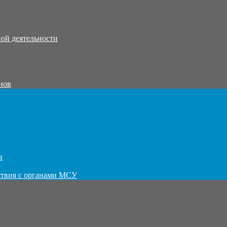
ой деятельности
нов
в
ствия с органами МСУ