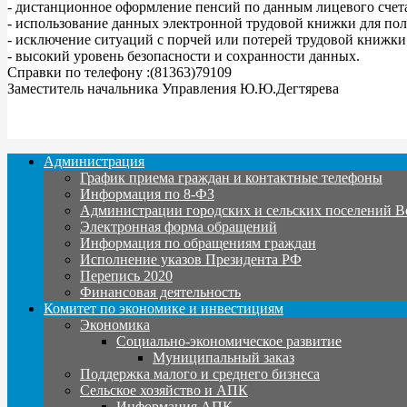
- дистанционное оформление пенсий по данным лицевого счет
- использование данных электронной трудовой книжки для пол
- исключение ситуаций с порчей или потерей трудовой книжки
- высокий уровень безопасности и сохранности данных.
Справки по телефону :(81363)79109
Заместитель начальника Управления Ю.Ю.Дегтярева
Администрация
График приема граждан и контактные телефоны
Информация по 8-ФЗ
Администрации городских и сельских поселений В
Электронная форма обращений
Информация по обращениям граждан
Исполнение указов Президента РФ
Перепись 2020
Финансовая деятельность
Комитет по экономике и инвестициям
Экономика
Социально-экономическое развитие
Муниципальный заказ
Поддержка малого и среднего бизнеса
Сельское хозяйство и АПК
Информация АПК