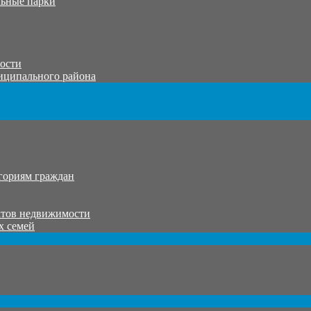
ьные парки
тости
иципального района
гориям граждан
ктов недвижимости
х семей