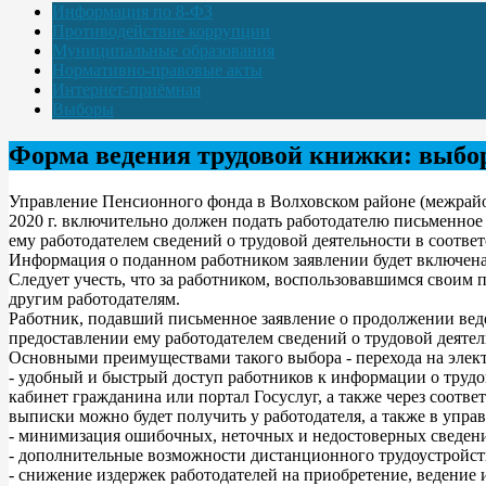
Информация по 8-ФЗ
Противодействие коррупции
Муниципальные образования
Нормативно-правовые акты
Интернет-приёмная
Выборы
Форма ведения трудовой книжки: выбор
Управление Пенсионного фонда в Волховском районе (межрайон
2020 г. включительно должен подать работодателю письменное
ему работодателем сведений о трудовой деятельности в соответ
Информация о поданном работником заявлении будет включена 
Следует учесть, что за работником, воспользовавшимся своим 
другим работодателям.
Работник, подавший письменное заявление о продолжении вед
предоставлении ему работодателем сведений о трудовой деятел
Основными преимуществами такого выбора - перехода на элек
- удобный и быстрый доступ работников к информации о трудо
кабинет гражданина или портал Госуслуг, а также через соот
выписки можно будет получить у работодателя, а также в упра
- минимизация ошибочных, неточных и недостоверных сведени
- дополнительные возможности дистанционного трудоустройст
- снижение издержек работодателей на приобретение, ведение