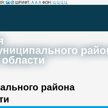
Я:
ШРИФТ:
A
A
A
ФОН:
Ц
Ц
Ц
Ц
я
униципального райо
 области
ального района
ти