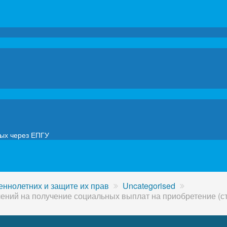
мых через ЕПГУ
ннолетних и защите их прав
Uncategorised
ний на получение социальных выплат на приобретение (ст