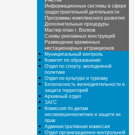
Информационные системы в сфере
градостроительной деятельности
Программы комплексного развития
Дополнительные процедуры
Мастер-план г. Волхов
Схемы рекламных конструкций
Размещение временных
нестационарных аттракционов
Муниципальный контроль
Комитет по образованию
Отдел по спорту, молодежной
политике
Отдел по культуре и туризму
Безопасность жизнедеятельности и
защита территорий
Архивный отдел
ЗАГС
Комиссия по делам
несовершеннолетних и защите их
прав
Административная комиссия
Отдел организационно-контрольной