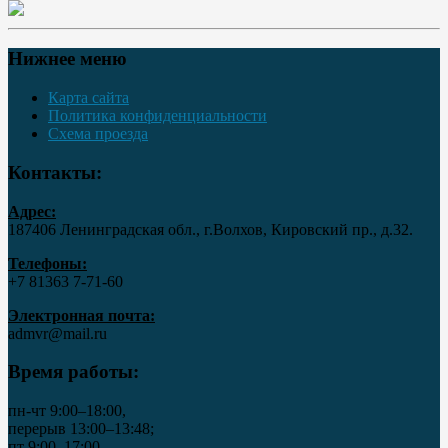
Нижнее меню
Карта сайта
Политика конфиденциальности
Схема проезда
Контакты:
Адрес:
187406 Ленинградская обл., г.Волхов, Кировский пр., д.32.
Телефоны:
+7 81363 7‑71-60
Электронная почта:
admvr@mail.ru
Время работы:
пн-чт 9:00–18:00,
перерыв 13:00–13:48;
пт 9:00–17:00,