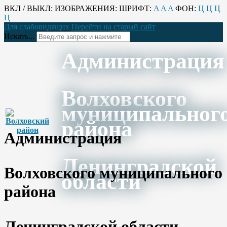
ВКЛ / ВЫКЛ:
ИЗОБРАЖЕНИЯ:
ШРИФТ:
A
A
A
ФОН:
Ц
Ц
Ц
Ц
Для слабовидящих
Перейти на старый сайт
Искать...
Администрация
Волховского
муниципальног
района
Администрация
Ленинградской
Волховского муниципального
области
района
Ленинградской области