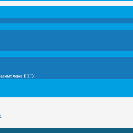
а
ываемых через ЕПГУ
в