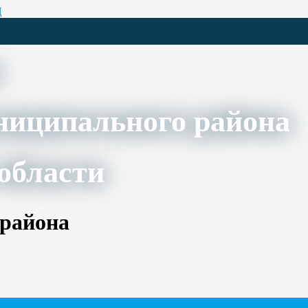
Ц
ниципального района
области
 района