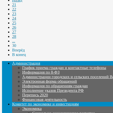
Назад
21
22
23
24
25
26
27
28
...
30
Вперёд
В конец
Администрация
График приема граждан и контактные телефоны
Информация по 8-ФЗ
Администрации городских и сельских поселений В
Электронная форма обращений
Информация по обращениям граждан
Исполнение указов Президента РФ
Перепись 2020
Финансовая деятельность
Комитет по экономике и инвестициям
Экономика