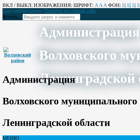
ВКЛ / ВЫКЛ:
ИЗОБРАЖЕНИЯ:
ШРИФТ:
A
A
A
ФОН:
Ц
Ц
Ц
Для слабовидящих
Перейти на старый сайт
Искать...
Администрация
Волховского му
Ленинградской 
Администрация
Волховского муниципального
Ленинградской области
МЕНЮ