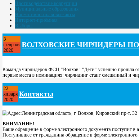
Противодействие коррупции
Муниципальные образования
Нормативно-правовые акты
Интернет-приёмная
Выборы
3
ВОЛХОВСКИЕ ЧИРЛИДЕРЫ ПО
февраля
2020
Команда чирлидеров ФСЦ "Волхов" "Дети" успешно прошла отб
первые места в номинациях: чирлидинг стант смешанный и чир
22
Контакты
января
2020
Ленинградская область, г. Волхов, Кировский пр-т, 3
ВНИМАНИЕ!
Ваше обращение в форме электронного документа поступит в 
Поступившее от гражданина обращение в форме электронного 