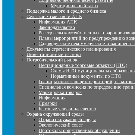
Социально-экономическое развитие
Муниципальный заказ
Поддержка малого и среднего бизнеса
Сельское хозяйство и АПК
Информация АПК
Законодательство
Реестр сельскохозяйственных товаропроизвод
Планы мероприятий по предупреждению воз
Садоводческие некоммерческие товарищества
Документы стратегического планирования
Инвестиционный паспорт
Потребительский рынок
Нестационарные торговые объекты (НТО)
Схемы НТО муниципальных образовани
Нормативные документы по НТО
Границы прилегающих территорий, на которы
Специальная комиссия по определению грани
Маркировка товаров
Информация
Ярмарки
Бытовые услуги населению
Охрана окружающей среды
Охрана окружающей среды
Экологический совет
Протоколы общественных обсуждений