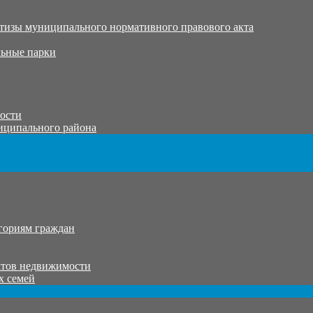
тизы муниципального нормативного правового акта
ьные парки
тости
иципального района
гориям граждан
ктов недвижимости
х семей