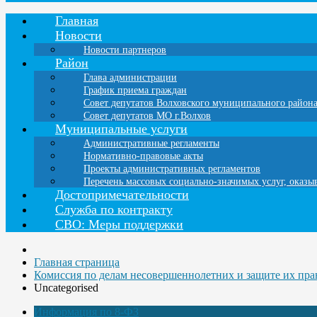
Главная
Новости
Новости партнеров
Район
Глава администрации
График приема граждан
Совет депутатов Волховского муниципального район
Совет депутатов МО г.Волхов
Муниципальные услуги
Административные регламенты
Нормативно-правовые акты
Проекты административных регламентов
Перечень массовых социально-значимых услуг, оказ
Достопримечательности
Служба по контракту
СВО: Меры поддержки
Главная страница
Комиссия по делам несовершеннолетних и защите их пра
Uncategorised
Информация по 8-ФЗ