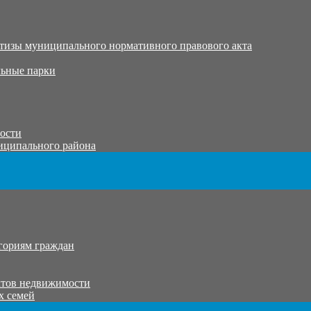
тизы муниципального нормативного правового акта
ьные парки
тости
иципального района
гориям граждан
ктов недвижимости
х семей