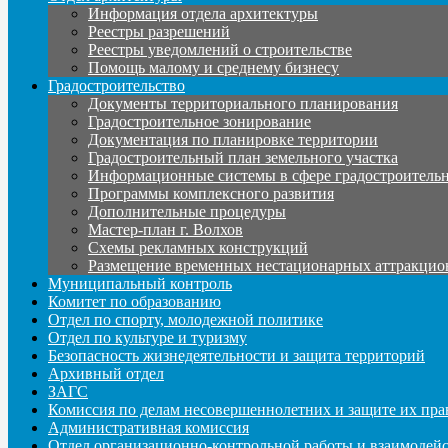
Информация отдела архитектуры
Реестры разрешений
Реестры уведомлений о строительстве
Помощь малому и среднему бизнесу
Градостроительство
Документы территориального планирования
Градостроительное зонирование
Документация по планировке территории
Градостроительный план земельного участка
Информационные системы в сфере градостроительн
Программы комплексного развития
Дополнительные процедуры
Мастер-план г. Волхов
Схемы рекламных конструкций
Размещение временных нестационарных аттракцио
Муниципальный контроль
Комитет по образованию
Отдел по спорту, молодежной политике
Отдел по культуре и туризму
Безопасность жизнедеятельности и защита территорий
Архивный отдел
ЗАГС
Комиссия по делам несовершеннолетних и защите их пра
Административная комиссия
Отдел организационно-контрольной работы и взаимодей