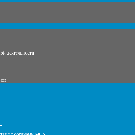
ой деятельности
нов
в
ствия с органами МСУ