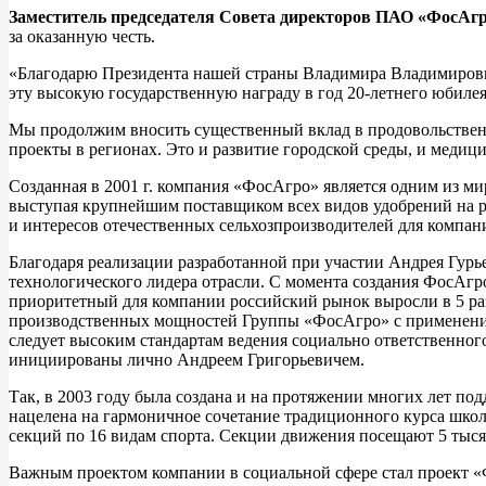
Заместитель председателя Совета директоров ПАО «ФосАгр
за оказанную честь.
«Благодарю Президента нашей страны Владимира Владимирович
эту высокую государственную награду в год 20-летнего юбилея
Мы продолжим вносить существенный вклад в продовольствен
проекты в регионах. Это и развитие городской среды, и медиц
Созданная в 2001 г. компания «ФосАгро» является одним из м
выступая крупнейшим поставщиком всех видов удобрений на 
и интересов отечественных сельхозпроизводителей для компан
Благодаря реализации разработанной при участии Андрея Гурье
технологического лидера отрасли. С момента создания ФосАгро
приоритетный для компании российский рынок выросли в 5 раз.
производственных мощностей Группы «ФосАгро» с применением
следует высоким стандартам ведения социально ответственног
инициированы лично Андреем Григорьевичем.
Так, в 2003 году была создана и на протяжении многих лет п
нацелена на гармоничное сочетание традиционного курса шко
секций по 16 видам спорта. Секции движения посещают 5 тыся
Важным проектом компании в социальной сфере стал проект «