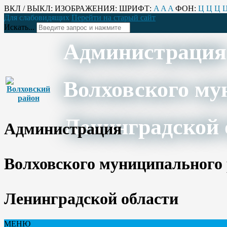
ВКЛ / ВЫКЛ:
ИЗОБРАЖЕНИЯ:
ШРИФТ:
A
A
A
ФОН:
Ц
Ц
Ц
Для слабовидящих
Перейти на старый сайт
Искать...
Администрация
Волховского му
Ленинградской 
Администрация
Волховского муниципального
Ленинградской области
МЕНЮ