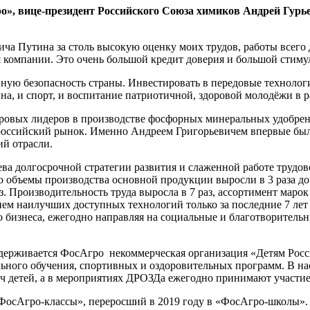
о», вице-президент Российского Союза химиков Андрей Гурь
а Путина за столь высокую оценку моих трудов, работы всего 
 компании. Это очень большой кредит доверия и большой стимул
ную безопасность страны. Инвестировать в передовые техноло
ина, и спорт, и воспитание патриотичной, здоровой молодёжи в 
ировых лидеров в производстве фосфорных минеральных удобрен
российский рынок. Именно Андреем Григорьевичем впервые бы
ий отрасли.
ва долгосрочной стратегии развития и слаженной работе трудов
 объемы производства основной продукции выросли в 3 раза до 
 Производительность труда выросла в 7 раз, ассортимент марок
 наилучших доступных технологий только за последние 7 лет 
о бизнеса, ежегодно направляя на социальные и благотворител
оддерживается ФосАгро некоммерческая организация «Детям Росс
льного обучения, спортивных и оздоровительных программ. В н
ч детей, а в мероприятиях ДРОЗДа ежегодно принимают участие 
ФoсАгро-классы», переросший в 2019 году в «ФосАгро-школы».