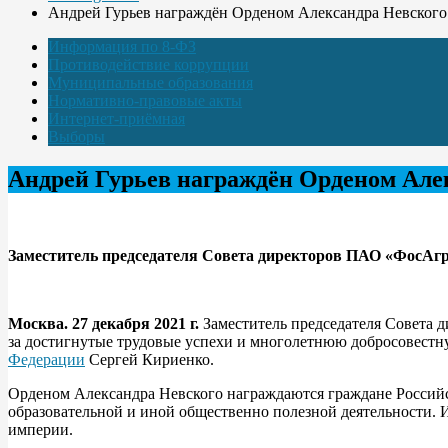
Андрей Гурьев награждён Орденом Александра Невского
Информация по 8-ФЗ
Противодействие коррупции
Муниципальные образования
Нормативно-правовые акты
Интернет-приёмная
Выборы
Андрей Гурьев награждён Орденом Але
Заместитель председателя Совета директоров ПАО «ФосАгр
Москва. 27 декабря 2021 г.
Заместитель председателя Совета 
за достигнутые трудовые успехи и многолетнюю добросовестн
Федерации
Сергей Кириенко.
Орденом Александра Невского награждаются граждане Российск
образовательной и иной общественно полезной деятельности. И
империи.