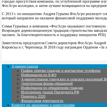
городах присутствия компании, по углубленной программе изу
ФосАгро колледжи, и затем лучшие возвращаются на предпр
С 2013 г. по инициативе Андрея Гурьева ФосАгро реализует
который направлен на оказание финансовой поддержки молод
Семья Гурьевых и компания «ФосАгро оказывают постоянную бл
Возрожден дореволюционную традиция строительства заводски
часовен. За благотворительность и поддержку инициатив РПЦ
Заместитель председателя Совета директоров ФосАгро Андрей 
Кировска и г. Череповца. В 2018 году награжден Орденом «За з
Администрация
График приема граждан и контактные телефоны
Информация по 8-ФЗ
Администрации городских и сельских поселений В
Электронная форма обращений
Информация по обращениям граждан
Исполнение указов Президента РФ
Перепись 2020
Финансовая деятельность
Комитет по экономике и инвестициям