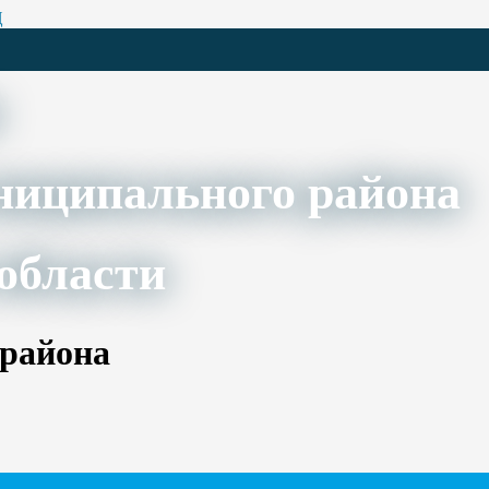
Ц
ниципального района
области
 района