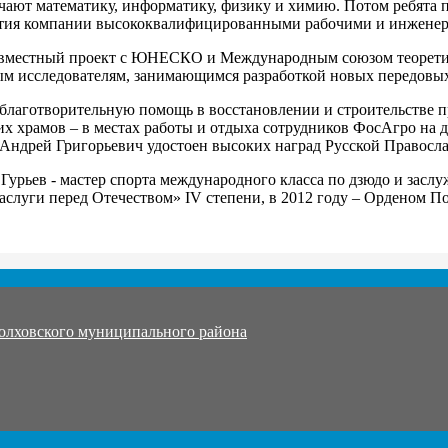
чают математику, информатику, физику и химию. Потом ребята 
иятия компании высококвалифицированными рабочими и инжене
 совместный проект с ЮНЕСКО и Международным союзом теорети
ым исследователям, занимающимся разработкой новых передовы
аготворительную помощь в восстановлении и строительстве пра
х храмов – в местах работы и отдыха сотрудников ФосАгро на 
 Андрей Григорьевич удостоен высоких наград Русской Правосл
Гурьев - мастер спорта международного класса по дзюдо и засл
аслуги перед Отечеством» IV степени, в 2012 году – Орденом По
олховского муниципального района