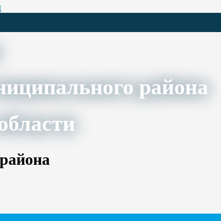
Ц
ниципального района
области
 района