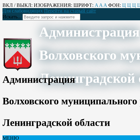
ВКЛ / ВЫКЛ:
ИЗОБРАЖЕНИЯ:
ШРИФТ:
A
A
A
ФОН:
Ц
Ц
Ц
Для слабовидящих
Перейти на старый сайт
Искать...
Администрация
Волховского му
Ленинградской 
Администрация
Волховского муниципального
Ленинградской области
МЕНЮ