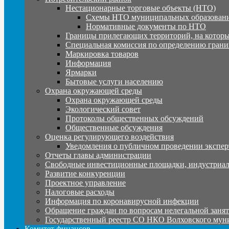
Нестационарные торговые объекты (НТО)
Схемы НТО муниципальных образовани
Нормативные документы по НТО
Границы прилегающих территорий, на которы
Специальная комиссия по определению грани
Маркировка товаров
Информация
Ярмарки
Бытовые услуги населению
Охрана окружающей среды
Охрана окружающей среды
Экологический совет
Протоколы общественных обсуждений
Общественные обсуждения
Оценка регулирующего воздействия
Уведомления о публичном проведении экспер
Отчеты главы администрации
Свободные инвестиционные площадки, индустриал
Развитие конкуренции
Проектное управление
Налоговые расходы
Информация по коронавирусной инфекции
Обращение граждан по вопросам нелегальной заня
Государственный реестр СО НКО Волховского мун
Комитет финансов