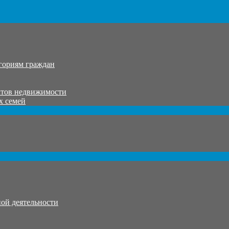
гориям граждан
ктов недвижимости
х семей
ой деятельности