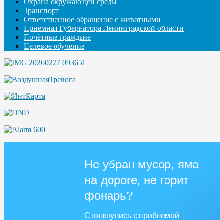
Охрана окружающей среды
Транспорт
Ответственное обращение с животными
Приемная Губернатора Ленинградской области
Почётные граждане
Целевое обучение
Не убран мусор, яма
на дороге, не горит
фонарь?
Столкнулись с проблемой —