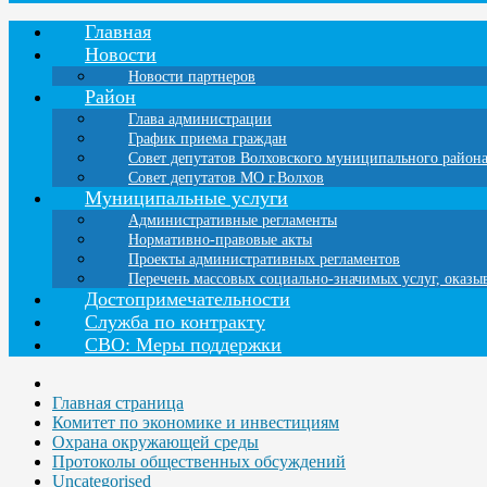
Главная
Новости
Новости партнеров
Район
Глава администрации
График приема граждан
Совет депутатов Волховского муниципального район
Совет депутатов МО г.Волхов
Муниципальные услуги
Административные регламенты
Нормативно-правовые акты
Проекты административных регламентов
Перечень массовых социально-значимых услуг, оказ
Достопримечательности
Служба по контракту
СВО: Меры поддержки
Главная страница
Комитет по экономике и инвестициям
Охрана окружающей среды
Протоколы общественных обсуждений
Uncategorised