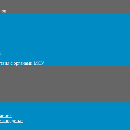
нов
в
ствия с органами МСУ
айона
м координат