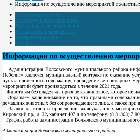
Информация по осуществлению мероприятий с животными
Информация по 8-ФЗ
Противодействие коррупции
Муниципальные образования
Нормативно-правовые акты
Интернет-приёмная
Выборы
Информация по осуществлению меропри
Администрация Волховского муниципального района информи
Неболит» заключен муниципальный контракт по оказанию услу
пункта временного содержания, проведение ветеринарных мер
мероприятий будет производиться в течение 2021 года.
Животным без владельца признается животное, которое не име
Обращаем ваше внимание на то, что правилами содержания 
домашних животных без сопровождающего лица, а также при в
Заявки на отлов и проведение вышеуказанных мероприятий
Кировский пр., д. 32, кабинет 407 и по телефону: (8-81363) 7-80
График работы администрации Волховского муниципального района
Администрация Волховского муниципального района