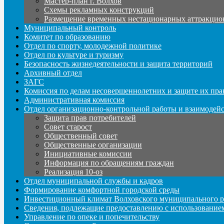
Мастер-план г. Волхов
Схемы рекламных конструкций
Размещение временных нестационарных аттракцио
Муниципальный контроль
Комитет по образованию
Отдел по спорту, молодежной политике
Отдел по культуре и туризму
Безопасность жизнедеятельности и защита территорий
Архивный отдел
ЗАГС
Комиссия по делам несовершеннолетних и защите их пра
Административная комиссия
Отдел организационно-контрольной работы и взаимодей
Защита прав потребителей
Совет старост
Общественный совет
Общественные организации
Инициативные комиссии
Информация по обращениям граждан
Реализация 10-оз
Отдел муниципальной службы и кадров
Формирование комфортной городской среды
Инвестиционный климат Волховского муниципального р
Сведения, подлежащие предоставлению с использование
Управление по опеке и попечительству