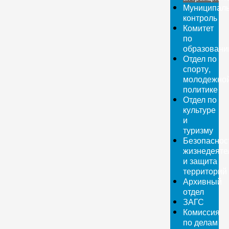
Муниципал
контроль
Комитет
по
образован
Отдел по
спорту,
молодежно
политике
Отдел по
культуре
и
туризму
Безопаснос
жизнедеяте
и защита
территорий
Архивный
отдел
ЗАГС
Комиссия
по делам