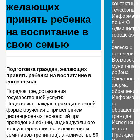
желающих
контактные
телефоны
принять ребенка
Информаци
по 8-ФЗ
на воспитание в
Администр
городских
свою семью
и
сельских
поселений
Волховског
муниципаль
Подготовка граждан, желающих
района
принять ребенка на воспитание в
Электронна
свою семью
форма
Порядок предоставления
обращений
государственной услуги:
Информаци
Подготовка граждан проходит в очной
по
форме обучения с применением
обращения
дистанционных технологий при
граждан
проведении лекций, индивидуального
Исполнени
консультирования (за исключением
указов
семинаров-тренингов), в количестве 80
Президента