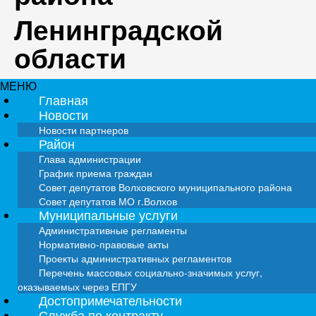
Ленинградской
области
МЕНЮ
Главная
Новости
Новости партнеров
Район
Глава администрации
График приема граждан
Совет депутатов Волховского муниципального района
Совет депутатов МО г.Волхов
Муниципальные услуги
Административные регламенты
Нормативно-правовые акты
Проекты административных регламентов
Перечень массовых социально-значимых услуг,
оказываемых через ЕПГУ
Достопримечательности
Служба по контракту