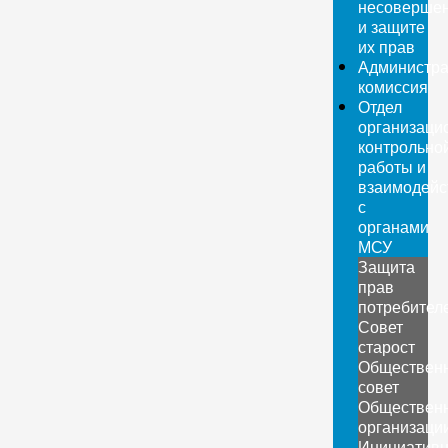
несовершен
и защите
их прав
Администра
комиссия
Отдел
организаци
контрольно
работы и
взаимодейс
с
органами
МСУ
Защита
прав
потребител
Совет
старост
Обществен
совет
Обществен
организаци
Инициатив