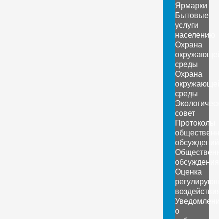
Ярмарки
Бытовые
услуги
населению
Охрана
окружающе
среды
Охрана
окружающе
среды
Экологичес
совет
Протоколы
обществен
обсуждений
Обществен
обсуждения
Оценка
регулирующ
воздействи
Уведомлен
о