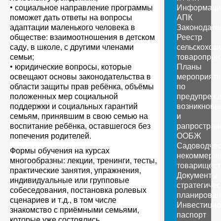
• социальное направление программы
Информаци
поможет дать ответы на вопросы
АПК
адаптации маленького человека в
Законодате
обществе: взаимоотношения в детском
Реестр
саду, в школе, с другими членами
сельскохоз
семьи;
товаропрои
• юридические вопросы, которые
Планы
освещают основы законодательства в
мероприяти
области защиты прав ребёнка, объёмы
по
положенных мер социальной
предупреж
поддержки и социальных гарантий
возникнове
семьям, принявшим в свою семью на
и
воспитание ребёнка, оставшегося без
рапростран
попечения родителей.
ООБЖ
Садоводчес
Формы обучения на курсах
некоммерче
многообразны: лекции, тренинги, тесты,
товарищест
практические занятия, упражнения,
Документы
индивидуальные или групповые
стратегичес
собеседования, постановка ролевых
планирован
сценариев и т.д., в том числе
Инвестици
знакомство с приёмными семьями,
паспорт
которые уже состоялись.