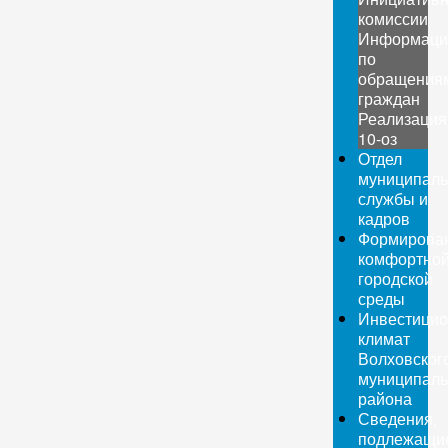
комиссии
Информаци
по
обращения
граждан
Реализация
10-оз
Отдел
муниципаль
службы и
кадров
Формирова
комфортно
городской
среды
Инвестици
климат
Волховског
муниципаль
района
Сведения,
подлежащи