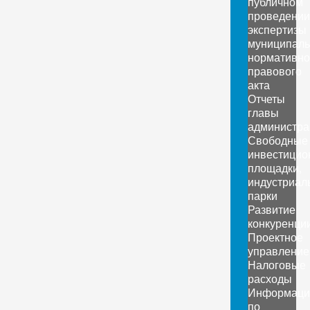
публичном
проведении
экспертизы
муниципаль
нормативно
правового
акта
Отчеты
главы
администра
Свободные
инвестицио
площадки,
индустриал
парки
Развитие
конкуренци
Проектное
управление
Налоговые
расходы
Информаци
по