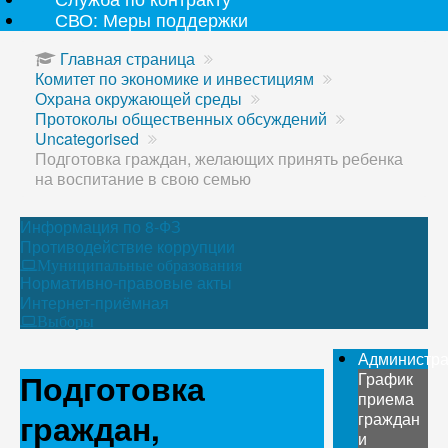
СВО: Меры поддержки
Главная страница
Комитет по экономике и инвестициям
Охрана окружающей среды
Протоколы общественных обсуждений
Uncategorised
Подготовка граждан, желающих принять ребенка
на воспитание в свою семью
Информация по 8-ФЗ
Противодействие коррупции
Муниципальные образования
Нормативно-правовые акты
Интернет-приёмная
Выборы
Администр
Подготовка
График
приема
граждан,
граждан
и