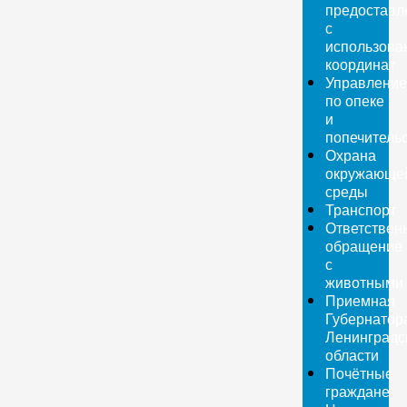
предоставл
с
использова
координат
Управление
по опеке
и
попечитель
Охрана
окружающе
среды
Транспорт
Ответствен
обращение
с
животными
Приемная
Губернатор
Ленинградс
области
Почётные
граждане