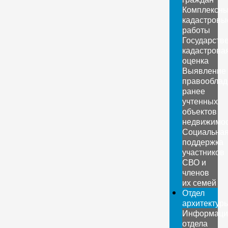
Комплексн
кадастровы
работы
Государств
кадастрова
оценка
Выявление
правооблад
ранее
учтенных
объектов
недвижимо
Социальна
поддержка
участников
СВО и
членов
их семей
Отдел
архитектур
Информаци
отдела