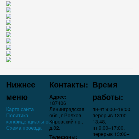
Нижнее
Контакты:
Время
меню
работы:
Адрес:
187406
Карта сайта
Ленинградская
пн-чт 9:00–18:00,
Политика
обл., г.Волхов,
перерыв 13:00–
конфиденциальности
Кировский пр.,
13:48;
Схема проезда
д.32.
пт 9:00–17:00,
перерыв 13:00–
Телефоны: