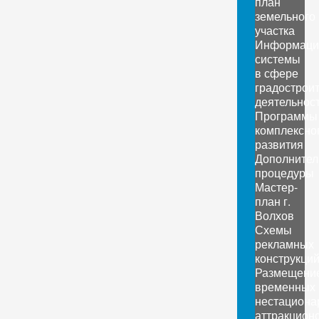
план
земельного
участка
Информаци
системы
в сфере
градострои
деятельнос
Программы
комплексно
развития
Дополните
процедуры
Мастер-
план г.
Волхов
Схемы
рекламных
конструкци
Размещени
временных
нестациона
аттракцион