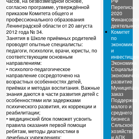
часов, на безвозмездной основе,
РФ
согласно программе, утверждённой
Перепись
приказом Комитета общего и
2020
профессионального образования
Финансова
Ленинградской области от 20 августа
деятельнос
2012 года № 34.
Комитет
Занятия в Школе приёмных родителей
по
проводят опытные специалисты:
экономике
педагоги, психологи, врачи, юристы, по
и
соответствующим основным
инвестиция
направлениям:
Экономика
• психолого-педагогическое
Социально-
направление сосредоточено на
экономичес
возрастных особенностях детей,
развитие
приёмах и методах воспитания. Важные
Муниципал
знания даются в части развития детей с
заказ
особенностями или задержками
Поддержка
психического развития, их коррекции и
малого и
реабилитации;
среднего
• медицинский блок поможет усвоить
бизнеса
правила оказания первой помощи
Сельское
ребятам, методы диагностики в
хозяйство
лечебных учреждениях;
и АПК