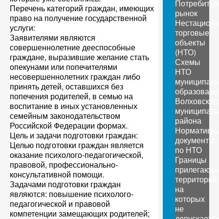
Потребител
Перечень категорий граждан, имеющих
рынок
право на получение государственной
Нестацион
услуги:
торговые
Заявителями являются
объекты
совершеннолетние дееспособные
(НТО)
граждане, выразившие желание стать
Схемы
опекунами или попечителями
НТО
несовершеннолетних граждан либо
муниципал
принять детей, оставшихся без
образовани
попечения родителей, в семью на
Волховског
воспитание в иных установленных
муниципаль
семейным законодательством
района
Российской Федерации формах.
Нормативн
Цель и задачи подготовки граждан:
документы
Целью подготовки граждан является
по НТО
оказание психолого-педагогической,
Границы
правовой, профессионально-
прилегающ
консультативной помощи.
территорий,
Задачами подготовки граждан
на
являются: повышение психолого-
которых
педагогической и правовой
не
компетенции замещающих родителей;
допускаетс