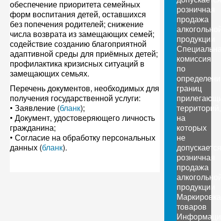
обеспечение приоритета семейных
розничная
форм воспитания детей, оставшихся
продажа
без попечения родителей; снижение
алкогольно
числа возврата из замещающих семей;
продукции
содействие созданию благоприятной
Специальн
адаптивной среды для приёмных детей;
комиссия
профилактика кризисных ситуаций в
по
замещающих семьях.
определен
Перечень документов, необходимых для
границ
получения государственной услуги:
прилегающ
• Заявление (
бланк
);
территорий,
• Документ, удостоверяющего личность
на
гражданина;
которых
• Согласие на обработку персональных
не
данных (
бланк
).
допускаетс
розничная
продажа
алкогольно
продукции
Маркировка
товаров
Информаци