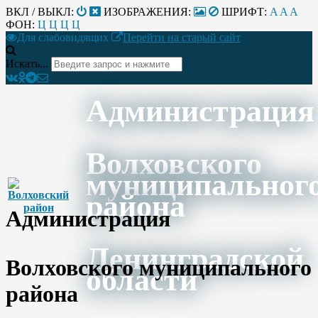
ВКЛ / ВЫКЛ:
ИЗОБРАЖЕНИЯ:
ШРИФТ:
A
A
A
ФОН:
Ц
Ц
Ц
Ц
Для слабовидящих
Перейти на старый сайт
Искать...
Администрация
Волховского
муниципальног
района
Администрация
Ленинградской
Волховского муниципального
области
района