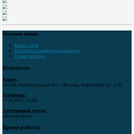
Нижнее меню
Карта сайта
Политика конфиденциальности
Схема проезда
Контакты:
Адрес:
187406 Ленинградская обл., г.Волхов, Кировский пр., д.32.
Телефоны:
+7 81363 7‑71-60
Электронная почта:
admvr@mail.ru
Время работы: