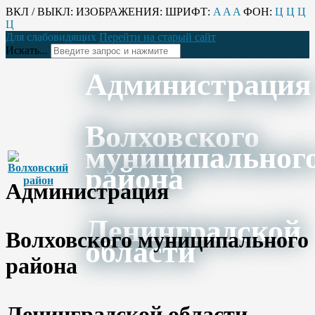
ВКЛ / ВЫКЛ:
ИЗОБРАЖЕНИЯ:
ШРИФТ:
A
A
A
ФОН:
Ц
Ц
Ц
Ц
Для слабовидящих
Перейти на старый сайт
Искать...
Администрация
Волховского
муниципальног
района
Администрация
Ленинградской
Волховского муниципального
области
района
Ленинградской области