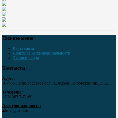
Нижнее меню
Карта сайта
Политика конфиденциальности
Схема проезда
Контакты:
Адрес:
187406 Ленинградская обл., г.Волхов, Кировский пр., д.32.
Телефоны:
+7 81363 7‑71-60
Электронная почта:
admvr@mail.ru