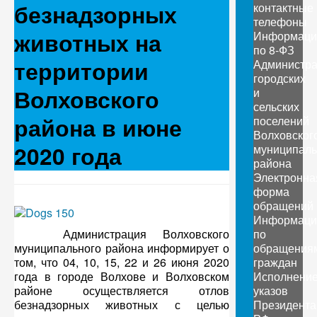
безнадзорных
контактные
телефоны
животных на
Информаци
по 8-ФЗ
территории
Администр
городских
Волховского
и
сельских
района в июне
поселений
Волховског
2020 года
муниципаль
района
Электронна
форма
обращений
Информаци
Администрация Волховского
по
муниципального района информирует о
обращения
том, что 04, 10, 15, 22 и 26 июня 2020
граждан
года в городе Волхове и Волховском
Исполнени
районе осуществляется отлов
указов
безнадзорных животных с целью
Президента