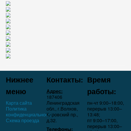
Нижнее
Контакты:
Время
меню
работы:
Адрес:
187406
Карта сайта
Ленинградская
пн-чт 9:00–18:00,
Политика
обл., г.Волхов,
перерыв 13:00–
конфиденциальности
Кировский пр.,
13:48;
Схема проезда
д.32.
пт 9:00–17:00,
перерыв 13:00–
Телефоны: