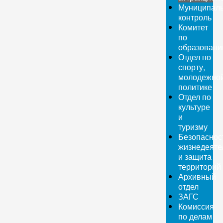
Муниципал
контроль
Комитет
по
образован
Отдел по
спорту,
молодежно
политике
Отдел по
культуре
и
туризму
Безопаснос
жизнедеяте
и защита
территорий
Архивный
отдел
ЗАГС
Комиссия
по делам