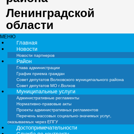
Ленинградской
области
МЕНЮ
Главная
Новости
Новости партнеров
Район
Глава администрации
График приема граждан
Совет депутатов Волховского муниципального района
Совет депутатов МО г.Волхов
Муниципальные услуги
Административные регламенты
Нормативно-правовые акты
Проекты административных регламентов
Перечень массовых социально-значимых услуг,
оказываемых через ЕПГУ
Достопримечательности
Служба по контракту