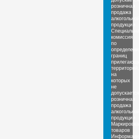
розничная
продажа
алкогольно
продукции
Специальн
комиссия
по
определен
границ
прилегающ
территорий,
на
которых
не
допускаетс
розничная
продажа
алкогольно
продукции
Маркировка
товаров
Информаци