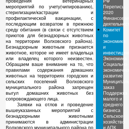
проведения ветеринарных
РФ
мероприятий по учету(чипированию),
Перепись
стерилизации/кастрации и
2020
профилактической вакцинации, с
Финансова
последующим возвратом в прежнюю
деятельнос
среду обитания (в связи с отсутствием
Комитет
приютов для безнадзорных животных
по
на территории Волховского района).
экономике
Безнадзорным животным признается
и
животное, которое не имеет владельца
инвестиция
или владелец которого неизвестен.
Экономика
Обращаем ваше внимание на то, что
Социально-
правилами содержания домашних
экономичес
животных на территориях городских и
развитие
сельских поселений Волховского
Муниципал
муниципального района запрещен
заказ
выгул домашних животных без
Поддержка
сопровождающего лица.
малого и
Заявки на отлов и проведение
среднего
вышеуказанных мероприятий с
бизнеса
безнадзорными животными
Сельское
принимаются в администрации
хозяйство
Волховского муниципального района по
и АПК