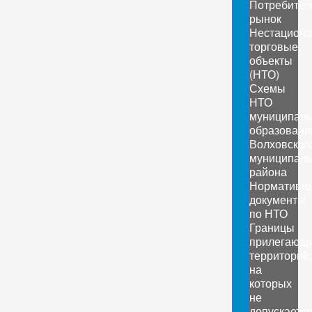
Потребител
рынок
Нестацион
торговые
объекты
(НТО)
Схемы
НТО
муниципал
образовани
Волховског
муниципаль
района
Нормативн
документы
по НТО
Границы
прилегающ
территорий,
на
которых
не
допускаетс