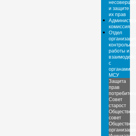
несовершен
и защите
их прав
Администра
комиссия
Отдел
организаци
контрольно
работы и
взаимодейс
с
органами
МСУ
Защита
прав
потребител
Совет
старост
Обществен
совет
Обществен
организаци
Инициатив