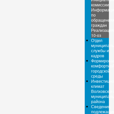
комиссии
Информаци
по
обращения
граждан
Реализация
10-оз
Отдел
муниципаль
службы и
кадров
Формирова
комфортно
городской
среды
Инвестици
климат
Волховског
муниципаль
района
Сведения,
подлежащи