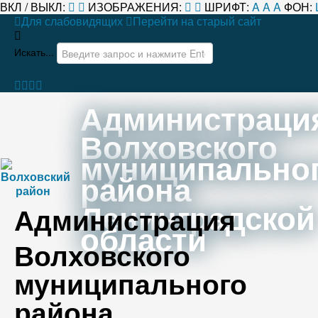
ВКЛ / ВЫКЛ:
ИЗОБРАЖЕНИЯ:
ШРИФТ:
A
A
A
ФОН:
Для слабовидящих
Перейти на старый сайт
Искать...
Администраци
Волховского
муниципально
района
Ленинградской
Администрация
области
Волховского
муниципального
района