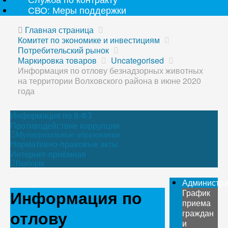
СВО: Меры поддержки
Главная страница
Комитет по экономике и инвестициям
Потребительский рынок
Маркировка товаров
Uncategorised
Информация по отлову безнадзорных животных
на территории Волховского района в июне 2020
года
Информация по 8-ФЗ
Противодействие коррупции
Муниципальные образования
Нормативно-правовые акты
Интернет-приёмная
Выборы
Администр
Информация по
График
приема
отлову
граждан
и