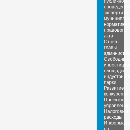
публичном
проведении
экспертизы
муниципаль
нормативно
правового
акта
Отчеты
главы
администра
Свободные
инвестицио
площадки,
индустриал
парки
Развитие
конкуренци
Проектное
управление
Налоговые
расходы
Информаци
по