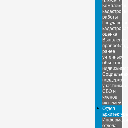
Комплексн
кадастровы
работы
Государств
кадастрова
оценка
Выявление
правооблад
ранее
учтенных
объектов
недвижимо
Социальна
поддержка
участников
СВО и
членов
их семей
Отдел
архитектур
Информаци
отдела