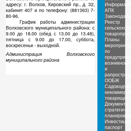
адресу: г. Волхов, Кировский пр., д. 32,
Информаци
кабинет 407 и по телефону: (881363) 7-
АПК
80-96.
Законодате
График работы администрации
Реестр
Волховского муниципального района: с
сельскохоз
9.00 до 18.00 (обед с 13.00 до 13.48),
товаропрои
пятница с 9.00 до 17.00, суббота,
Планы
воскресенье - выходной.
мероприяти
по
Администрация Волховского
предупреж
муниципального района
возникнове
и
рапростран
ООБЖ
Садоводчес
некоммерче
товарищест
Документы
стратегичес
планирован
Инвестици
паспорт