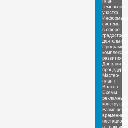
план
земельного
участка
Информаци
системы
в сфере
градострои
деятельнос
Программы
комплексно
развития
Дополните
процедуры
Мастер-
план г.
Волхов
Схемы
рекламных
конструкци
Размещени
временных
нестациона
аттракцион