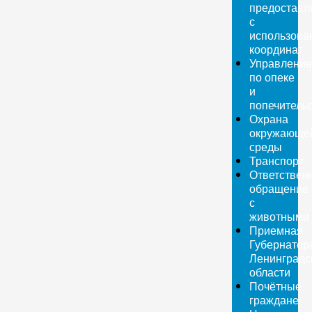
предоставл
с
использова
координат
Управление
по опеке
и
попечитель
Охрана
окружающе
среды
Транспорт
Ответствен
обращение
с
животными
Приемная
Губернатор
Ленинградс
области
Почётные
граждане