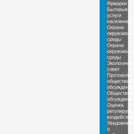
Ярмарки
Бытовые
услуги
населению
Охрана
окружающе
среды
Охрана
окружающе
среды
Экологичес
совет
Протоколы
обществен
обсуждений
Обществен
обсуждения
Оценка
регулирующ
воздействи
Уведомлен
о