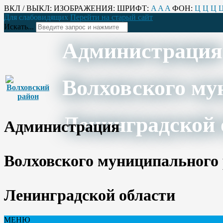
ВКЛ / ВЫКЛ:
ИЗОБРАЖЕНИЯ:
ШРИФТ:
A
A
A
ФОН:
Ц
Ц
Ц
Для слабовидящих
Перейти на старый сайт
Искать...
Администрация
Волховского му
Ленинградской 
Администрация
Волховского муниципального
Ленинградской области
МЕНЮ