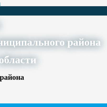
Ц
ниципального района
области
 района