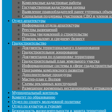
Комплексные кадастровые работы
Государственная кадастровая оценка
Выявление правообладателей ранее учтенных объе
Социальная поддержка участников СВО и членов и
Отдел архитектуры
Информация отдела архитектуры
Реестры разрешений
Реестры уведомлений о строительстве
Помощь малому и среднему бизнесу
Градостроительство
Документы территориального планирования
Градостроительное зонирование
Документация по планировке территории
Градостроительный план земельного участка
Информационные системы в сфере градостроительн
Программы комплексного развития
Дополнительные процедуры
Мастер-план г. Волхов
Схемы рекламных конструкций
Размещение временных нестационарных аттракцио
Муниципальный контроль
Комитет по образованию
Отдел по спорту, молодежной политике
Отдел по культуре и туризму
Безопасность жизнедеятельности и защита территорий