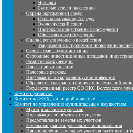
Ярмарки
Бытовые услуги населению
Охрана окружающей среды
Охрана окружающей среды
Экологический совет
Протоколы общественных обсуждений
Общественные обсуждения
Оценка регулирующего воздействия
Уведомления о публичном проведении экспер
Отчеты главы администрации
Свободные инвестиционные площадки, индустриал
Развитие конкуренции
Проектное управление
Налоговые расходы
Информация по коронавирусной инфекции
Обращение граждан по вопросам нелегальной заня
Государственный реестр СО НКО Волховского мун
Комитет финансов
Комитет по ЖКХ, жилищной политике
Комитет по управлению муниципальным имуществом
Муниципальное имущество
Информация об объектах имущества
Предоставление земельных участков
Земельные участки для сельхоз. использования
Предоставление земельных участков льготным кате