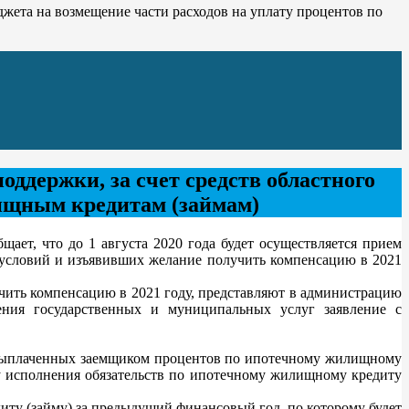
джета на возмещение части расходов на уплату процентов по
ддержки, за счет средств областного
лищным кредитам (займам)
т, что до 1 августа 2020 года будет осуществляется прием
словий и изъявивших желание получить компенсацию в 2021
ить компенсацию в 2021 году, представляют в администрацию
ления государственных и муниципальных услуг заявление с
е выплаченных заемщиком процентов по ипотечному жилищному
у исполнения обязательств по ипотечному жилищному кредиту
ту (займу) за предыдущий финансовый год, по которому будет