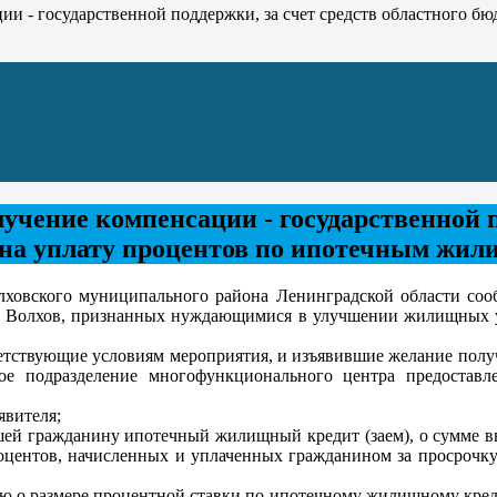
и - государственной поддержки, за счет средств областного бю
чение компенсации - государственной по
 на уплату процентов по ипотечным жи
кого муниципального района Ленинградской области сообщае
д Волхов, признанных нуждающимися в улучшении жилищных у
тствующие условиям мероприятия, и изъявившие желание получ
ое подразделение многофункционального центра предостав
явителя;
ившей гражданину ипотечный жилищный кредит (заем), о сумм
роцентов, начисленных и уплаченных гражданином за просрочк
 о размере процентной ставки по ипотечному жилищному креди