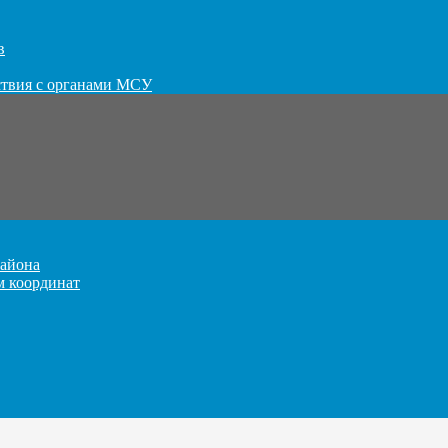
в
ствия с органами МСУ
айона
м координат