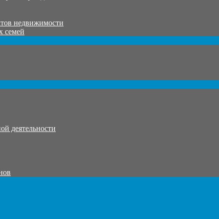
ктов недвижимости
х семей
ой деятельности
нов