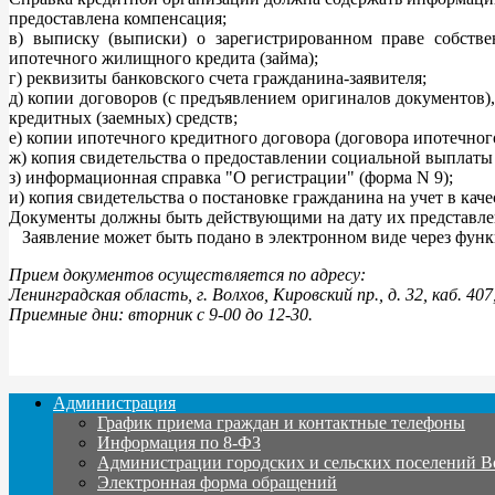
предоставлена компенсация;
в) выписку (выписки) о зарегистрированном праве собстве
ипотечного жилищного кредита (займа);
г) реквизиты банковского счета гражданина-заявителя;
д) копии договоров (с предъявлением оригиналов документов)
кредитных (заемных) средств;
е) копии ипотечного кредитного договора (договора ипотечного
ж) копия свидетельства о предоставлении социальной выплаты 
з) информационная справка "О регистрации" (форма N 9);
и) копия свидетельства о постановке гражданина на учет в кач
Документы должны быть действующими на дату их представл
Заявление может быть подано в электронном виде через функ
Прием документов осуществляется по адресу:
Ленинградская область, г. Волхов, Кировский пр., д. 32, каб. 407
Приемные дни: вторник с 9-00 до 12-30.
Администрация
График приема граждан и контактные телефоны
Информация по 8-ФЗ
Администрации городских и сельских поселений В
Электронная форма обращений