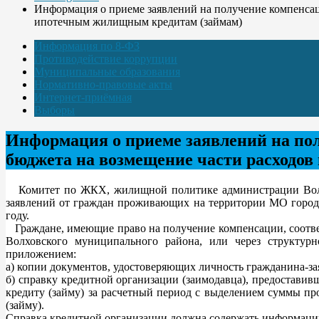
Информация о приеме заявлений на получение компенсаци
ипотечным жилищным кредитам (займам)
Информация по 8-ФЗ
Противодействие коррупции
Муниципальные образования
Нормативно-правовые акты
Интернет-приёмная
Выборы
Информация о приеме заявлений на полу
бюджета на возмещение части расходов
Комитет по ЖКХ, жилищной политике администрации Волховс
заявлений от граждан проживающих на территории МО горо
году.
Граждане, имеющие право на получение компенсации, соотве
Волховского муниципального района, или через структурн
приложением:
а) копии документов, удостоверяющих личность гражданина-за
б) справку кредитной организации (заимодавца), предостав
кредиту (займу) за расчетный период с выделением суммы п
(займу).
Справка кредитной организации должна содержать информацию