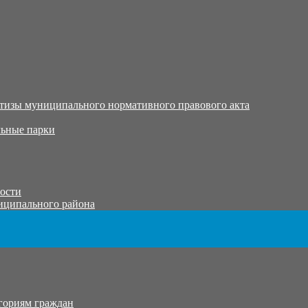
тизы муниципального нормативного правового акта
ьные парки
тости
иципального района
гориям граждан