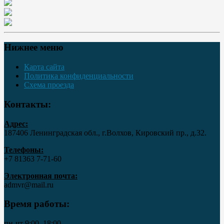
Нижнее меню
Карта сайта
Политика конфиденциальности
Схема проезда
Контакты:
Адрес:
187406 Ленинградская обл., г.Волхов, Кировский пр., д.32.
Телефоны:
+7 81363 7‑71-60
Электронная почта:
admvr@mail.ru
Время работы:
пн-чт 9:00–18:00,