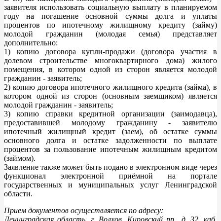
заявителя использовать социальную выплату в планируемом
году на погашение основной суммы долга и уплаты
процентов по ипотечному жилищному кредиту (займу)
молодой гражданин (молодая семья) представляет
дополнительно:
1) копию договора купли-продажи (договора участия в
долевом строительстве многоквартирного дома) жилого
помещения, в котором одной из сторон является молодой
гражданин - заявитель;
2) копию договора ипотечного жилищного кредита (займа), в
котором одной из сторон (основным заемщиком) является
молодой гражданин - заявитель;
3) копию справки кредитной организации (заимодавца),
предоставившей молодому гражданину - заявителю
ипотечный жилищный кредит (заем), об остатке суммы
основного долга и остатке задолженности по выплате
процентов за пользование ипотечным жилищным кредитом
(займом).
Заявление также может быть подано в электронном виде через
функционал электронной приёмной на портале
государственных и муниципальных услуг Ленинградской
области.
Прием документов осуществляется по адресу:
Ленинградская область, г. Волхов, Кировский пр., д. 32, каб.