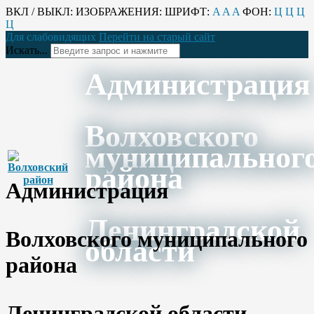
ВКЛ / ВЫКЛ:
ИЗОБРАЖЕНИЯ:
ШРИФТ:
A
A
A
ФОН:
Ц
Ц
Ц
Ц
Для слабовидящих
Перейти на старый сайт
Искать...
Администрация
Волховского
муниципальног
района
Администрация
Ленинградской
Волховского муниципального
области
района
Ленинградской области