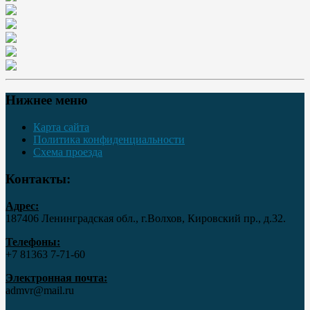
Нижнее меню
Карта сайта
Политика конфиденциальности
Схема проезда
Контакты:
Адрес:
187406 Ленинградская обл., г.Волхов, Кировский пр., д.32.
Телефоны:
+7 81363 7‑71-60
Электронная почта:
admvr@mail.ru