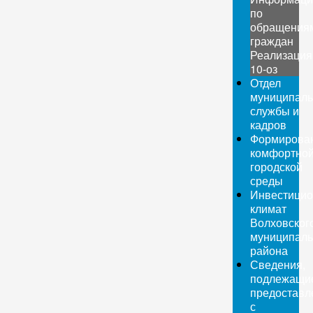
по
обращения
граждан
Реализация
10-оз
Отдел
муниципаль
службы и
кадров
Формирова
комфортно
городской
среды
Инвестици
климат
Волховског
муниципаль
района
Сведения,
подлежащи
предоставл
с