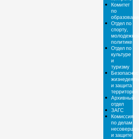
Комитет
по
образован
Отдел по
спорту,
молодежно
политике
Отдел по
культуре
и
туризму
Безопаснос
жизнедеяте
и защита
территорий
Архивный
отдел
ЗАГС
Комиссия
по делам
несовершен
и защите