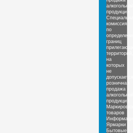
алкогольно
продукции
Специальн
комиссия
по
определен
границ
прилегающ
территорий,
на
которых
не
допускаетс
розничная
продажа
алкогольно
продукции
Маркировка
товаров
Информаци
Ярмарки
Бытовые