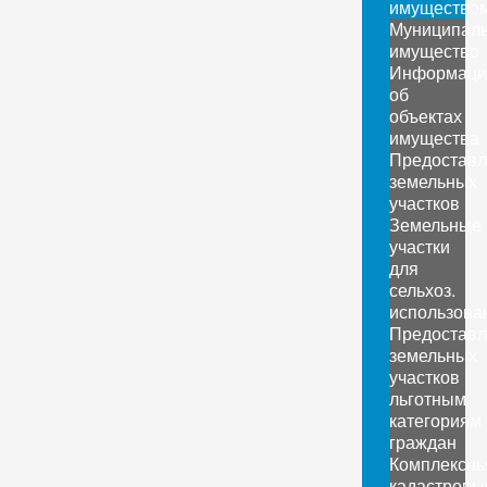
имущество
Муниципал
имущество
Информаци
об
объектах
имущества
Предоставл
земельных
участков
Земельные
участки
для
сельхоз.
использова
Предоставл
земельных
участков
льготным
категориям
граждан
Комплексн
кадастровы