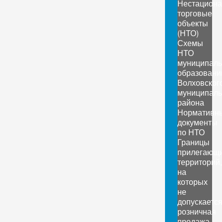
Нестацион
торговые
объекты
(НТО)
Схемы
НТО
муниципал
образовани
Волховског
муниципаль
района
Нормативн
документы
по НТО
Границы
прилегающ
территорий,
на
которых
не
допускаетс
розничная
продажа