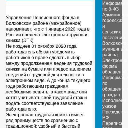
Информаци
по 8-ФЗ
Администр
Управление Пенсионного фонда в
городских
Волховском районе (межрайонное)
и
напоминает, что c 1 января 2020 года в
сельских
России введена электронная трудовая
поселений
книжка (ЭТК).
Волховског
Не позднее 31 октября 2020 года
муниципаль
работодатель обязан уведомить
района
работников о праве сделать выбор
Электронна
между продолжением ведения трудовой
форма
книжки на бумаге или предоставлением
обращений
сведений о трудовой деятельности в
Информаци
электронном виде. А до конца текущего
по
года работающим гражданам
обращения
необходимо решить, в каком виде они
граждан
хотят учитывать свой трудовой стаж и
Исполнени
подать соответствующее заявление
указов
работодателю.
Президента
Электронная трудовая книжка имеет
РФ
ряд преимуществ по сравнению с
Перепись
традиционной: удобный и быстрый