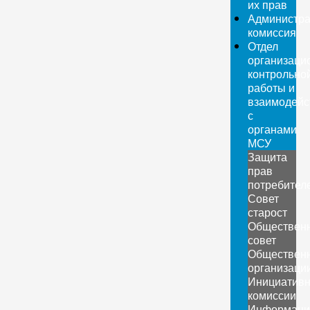
их прав
Администра
комиссия
Отдел
организаци
контрольно
работы и
взаимодейс
с
органами
МСУ
Защита
прав
потребител
Совет
старост
Обществен
совет
Обществен
организаци
Инициатив
комиссии
Информаци