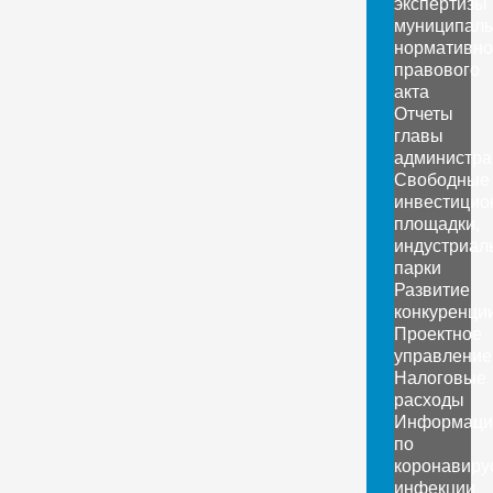
экспертизы
муниципаль
нормативно
правового
акта
Отчеты
главы
администра
Свободные
инвестицио
площадки,
индустриал
парки
Развитие
конкуренци
Проектное
управление
Налоговые
расходы
Информаци
по
коронавиру
инфекции