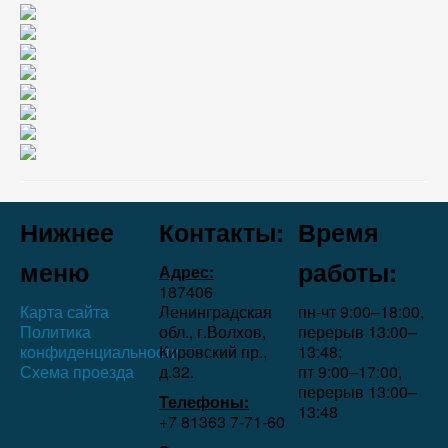
Нижнее
Контакты:
Время
меню
работы:
Адрес:
187406
Карта сайта
Ленинградская
пн-чт 9:00–18:00,
Политика
обл., г.Волхов,
перерыв 13:00–
конфиденциальности
Кировский пр.,
13:48;
Схема проезда
д.32.
пт 9:00–17:00,
перерыв 13:00–
Телефоны:
13:48
+7 81363 7‑71-60