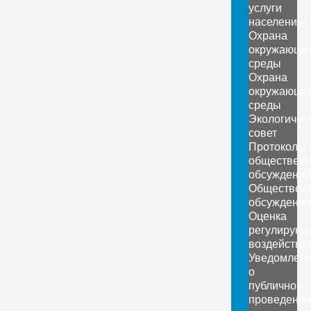
услуги
населению
Охрана
окружающе
среды
Охрана
окружающе
среды
Экологичес
совет
Протоколы
обществен
обсуждений
Обществен
обсуждения
Оценка
регулирующ
воздействи
Уведомлен
о
публичном
проведении