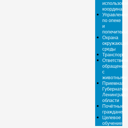
использова
координат
Управление
по опеке
и
попечитель
Охрана
окружающе
среды
Транспорт
Ответствен
обращение
с
животными
Приемная
Губернатор
Ленинградс
области
Почётные
граждане
Целевое
обучение