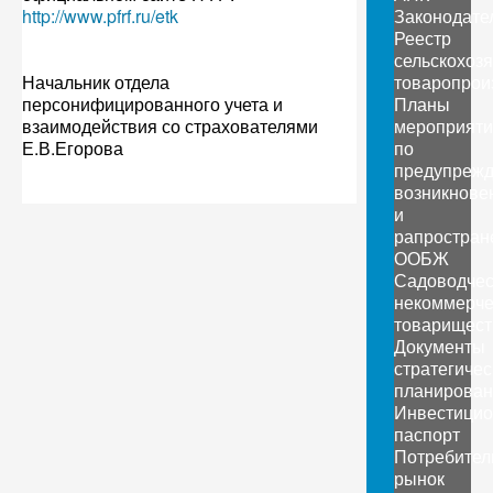
http://www.pfrf.ru/etk
Законодате
Реестр
сельскохоз
Начальник отдела
товаропрои
персонифицированного учета и
Планы
взаимодействия со страхователями
мероприяти
Е.В.Егорова
по
предупреж
возникнове
и
рапростран
ООБЖ
Садоводчес
некоммерче
товарищест
Документы
стратегичес
планирован
Инвестици
паспорт
Потребител
рынок