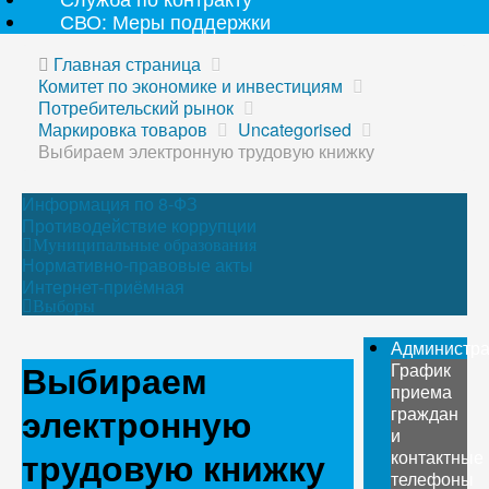
СВО: Меры поддержки
Главная страница
Комитет по экономике и инвестициям
Потребительский рынок
Маркировка товаров
Uncategorised
Выбираем электронную трудовую книжку
Информация по 8-ФЗ
Противодействие коррупции
Муниципальные образования
Нормативно-правовые акты
Интернет-приёмная
Выборы
Администр
Выбираем
График
приема
электронную
граждан
и
трудовую книжку
контактные
телефоны