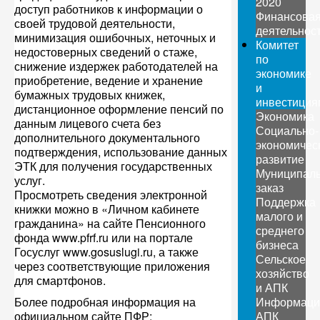
2020
доступ работников к информации о
Финансова
своей трудовой деятельности,
деятельнос
минимизация ошибочных, неточных и
Комитет
недостоверных сведений о стаже,
по
снижение издержек работодателей на
экономике
приобретение, ведение и хранение
и
бумажных трудовых книжек,
инвестиция
дистанционное оформление пенсий по
Экономика
данным лицевого счета без
Социально-
дополнительного документального
экономичес
подтверждения, использование данных
развитие
ЭТК для получения государственных
Муниципал
услуг.
заказ
Просмотреть сведения электронной
Поддержка
книжки можно в «Личном кабинете
малого и
гражданина» на сайте Пенсионного
среднего
фонда www.pfrf.ru или на портале
бизнеса
Госуслуг www.gosuslugi.ru, а также
Сельское
через соответствующие приложения
хозяйство
для смартфонов.
и АПК
Более подробная информация на
Информаци
официальном сайте ПФР:
АПК