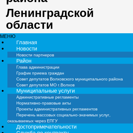
Ленинградской
области
МЕНЮ
Главная
Новости
Новости партнеров
Район
Глава администрации
График приема граждан
Совет депутатов Волховского муниципального района
Совет депутатов МО г.Волхов
Муниципальные услуги
Административные регламенты
Нормативно-правовые акты
Проекты административных регламентов
Перечень массовых социально-значимых услуг,
оказываемых через ЕПГУ
Достопримечательности
Служба по контракту