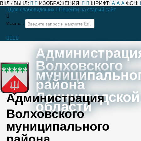
ВКЛ / ВЫКЛ:
ИЗОБРАЖЕНИЯ:
ШРИФТ:
A
A
A
ФОН:
Для слабовидящих
Перейти на старый сайт
Искать...
Администраци
Волховского
муниципально
района
Ленинградской
Администрация
области
Волховского
муниципального
района