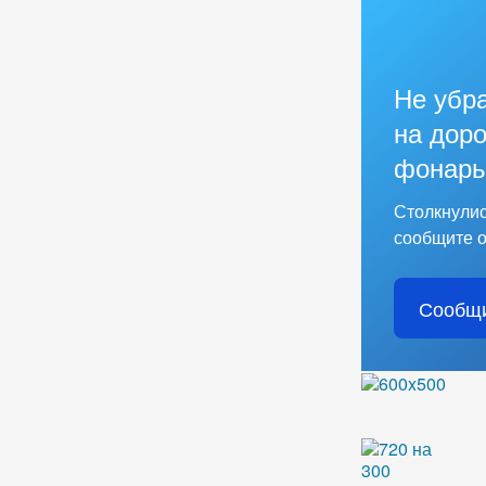
Не убр
на доро
фонарь
Столкнулис
сообщите о
Сообщи