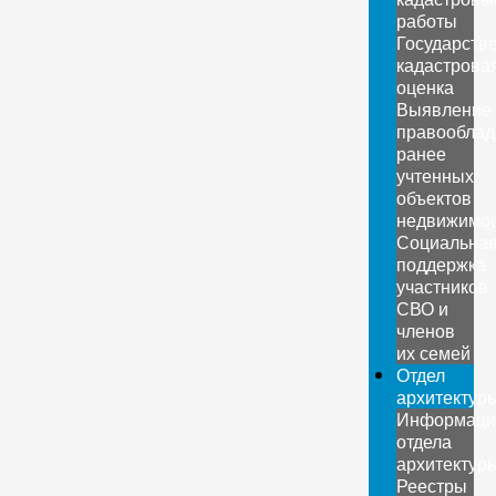
работы
Государств
кадастрова
оценка
Выявление
правооблад
ранее
учтенных
объектов
недвижимо
Социальна
поддержка
участников
СВО и
членов
их семей
Отдел
архитектур
Информаци
отдела
архитектур
Реестры