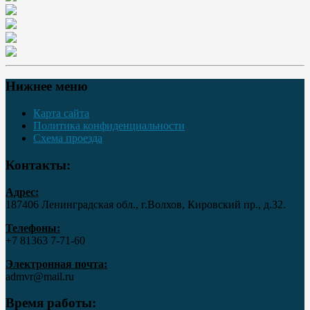
Нижнее меню
Карта сайта
Политика конфиденциальности
Схема проезда
Контакты:
Адрес:
187406 Ленинградская обл., г.Волхов, Кировский пр., д.32.
Телефоны:
+7 81363 7‑71-60
Электронная почта:
admvr@mail.ru
Время работы: