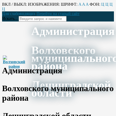
ВКЛ / ВЫКЛ:
ИЗОБРАЖЕНИЯ:
ШРИФТ:
A
A
A
ФОН:
Ц
Ц
Ц
Ц
Для слабовидящих
Перейти на старый сайт
Искать...
Администрация
Волховского
муниципальног
района
Администрация
Ленинградской
Волховского муниципального
области
района
Ленинградской области