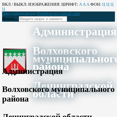
ВКЛ / ВЫКЛ:
ИЗОБРАЖЕНИЯ:
ШРИФТ:
A
A
A
ФОН:
Ц
Ц
Ц
Ц
Для слабовидящих
Перейти на старый сайт
Искать...
Администрация
Волховского
муниципальног
района
Администрация
Ленинградской
Волховского муниципального
области
района
Ленинградской области