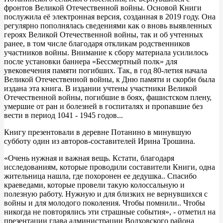
фронтов Великой Отечественной войны. Основой Книги
послужила её электронная версия, созданная в 2019 году. Она
регулярно пополнялась сведениями как о вновь выявленных
героях Великой Отечественной войны, так и об учтенных
ранее, в том числе благодаря откликам родственников
участников войны. Внимание к сбору материала усилилось
после установки баннера «Бессмертный полк» для
увековечения памяти погибших. Так, в год 80-летия начала
Великой Отечественной войны, к Дню памяти и скорби была
издана эта книга. В издании учтены участники Великой
Отечественной войны, погибшие в боях, фашистском плену,
умершие от ран и болезней в госпиталях и пропавшие без
вести в период 1041 - 1945 годов...
Книгу презентовали в деревне Потанино в минувшую
субботу один из авторов-составителей Ирина Трошина.
«Очень нужная и важная вещь. Кстати, благодаря
исследованиям, которые проводили составители Книги, одна
жительница нашла, где похоронен ее дедушка.. Спасибо
краеведами, которые провели такую колоссальную и
полезную работу. Нужную и для близких не вернувшихся с
войны и для молодого поколения. Чтобы помнили.. Чтобы
никогда не повторялись эти страшные события», - отметил на
презентации глава администрации Волховского района