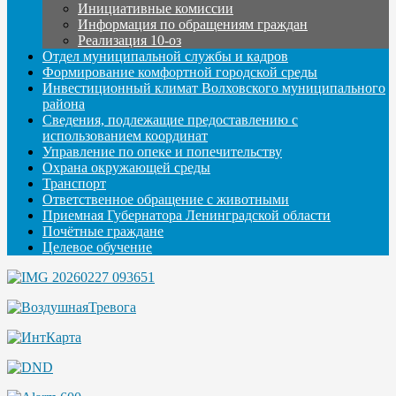
Инициативные комиссии
Информация по обращениям граждан
Реализация 10-оз
Отдел муниципальной службы и кадров
Формирование комфортной городской среды
Инвестиционный климат Волховского муниципального
района
Сведения, подлежащие предоставлению с
использованием координат
Управление по опеке и попечительству
Охрана окружающей среды
Транспорт
Ответственное обращение с животными
Приемная Губернатора Ленинградской области
Почётные граждане
Целевое обучение