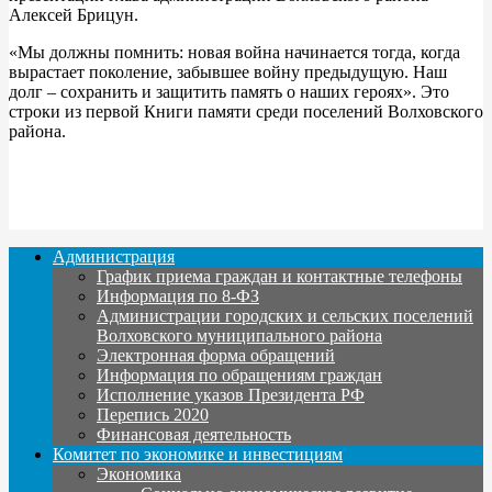
Алексей Брицун.
«Мы должны помнить: новая война начинается тогда, когда
вырастает поколение, забывшее войну предыдущую. Наш
долг – сохранить и защитить память о наших героях». Это
строки из первой Книги памяти среди поселений Волховского
района.
Администрация
График приема граждан и контактные телефоны
Информация по 8-ФЗ
Администрации городских и сельских поселений
Волховского муниципального района
Электронная форма обращений
Информация по обращениям граждан
Исполнение указов Президента РФ
Перепись 2020
Финансовая деятельность
Комитет по экономике и инвестициям
Экономика