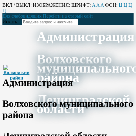
ВКЛ / ВЫКЛ:
ИЗОБРАЖЕНИЯ:
ШРИФТ:
A
A
A
ФОН:
Ц
Ц
Ц
Ц
Для слабовидящих
Перейти на старый сайт
Искать...
Администрация
Волховского
муниципальног
района
Администрация
Ленинградской
Волховского муниципального
области
района
Ленинградской области