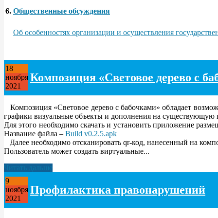
6.
Общественные обсуждения
Об особенностях организации и осуществления государствен
18
Композиция «Световое дерево с б
ноября
2021
Композиция «Световое дерево с бабочками» обладает возмож
графики визуальные объекты и дополнения на существующую
Для этого необходимо скачать и установить приложение разм
Название файла –
Build v0.2.5.apk
Далее необходимо отсканировать qr-код, нанесенный на комп
Пользователь может создать виртуальные...
Читать дальше
9
Профилактика правонарушений
ноября
2021