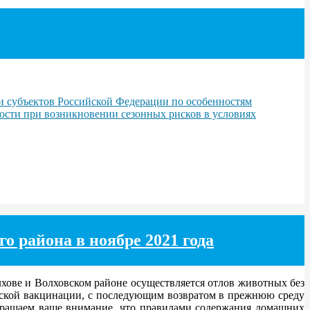
 субъектов Российской Федерации по особенностям
сти при возникновении сезонных рисков в условиях
о района в ноябре 2021 года
лхове и Волховском районе осуществляется отлов животных без
еской вакцинации, с последующим возвратом в прежнюю среду
Обращаем ваше внимание, что правилами содержания домашних