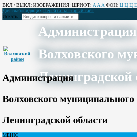
ВКЛ / ВЫКЛ:
ИЗОБРАЖЕНИЯ:
ШРИФТ:
A
A
A
ФОН:
Ц
Ц
Ц
Для слабовидящих
Перейти на старый сайт
Искать...
Администрация
Волховского му
Ленинградской 
Администрация
Волховского муниципального
Ленинградской области
МЕНЮ