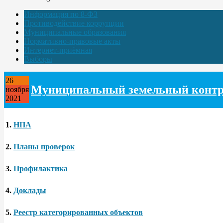
Информация по 8-ФЗ
Противодействие коррупции
Муниципальные образования
Нормативно-правовые акты
Интернет-приёмная
Выборы
26
Муниципальный земельный конт
ноября
2021
1.
НПА
2.
Планы проверок
3.
Профилактика
4.
Доклады
5.
Реестр категорированных объектов