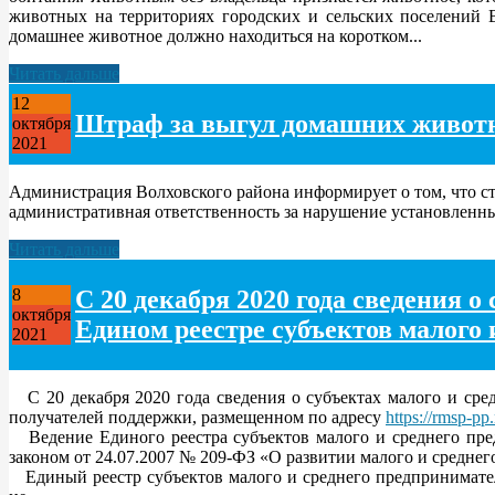
животных на территориях городских и сельских поселений 
домашнее животное должно находиться на коротком...
Читать дальше
12
Штраф за выгул домашних живот
октября
2021
Администрация Волховского района информирует о том, что ст
административная ответственность за нарушение установленн
Читать дальше
С 20 декабря 2020 года сведения 
8
октября
Едином реестре субъектов малого 
2021
С 20 декабря 2020 года сведения о субъектах малого и сред
получателей поддержки, размещенном по адресу
https://rmsp-pp.
Ведение Единого реестра субъектов малого и среднего пре
законом от 24.07.2007 № 209-ФЗ «О развитии малого и средне
Единый реестр субъектов малого и среднего предприниматель