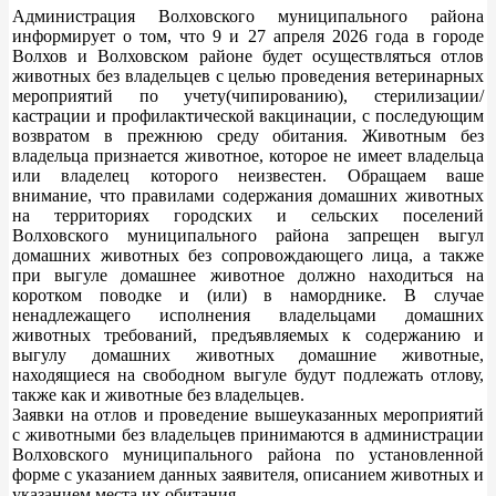
Администрация Волховского муниципального района
информирует о том, что 9 и 27 апреля 2026 года в городе
Волхов и Волховском районе будет осуществляться отлов
животных без владельцев с целью проведения ветеринарных
мероприятий по учету(чипированию), стерилизации/
кастрации и профилактической вакцинации, с последующим
возвратом в прежнюю среду обитания. Животным без
владельца признается животное, которое не имеет владельца
или владелец которого неизвестен. Обращаем ваше
внимание, что правилами содержания домашних животных
на территориях городских и сельских поселений
Волховского муниципального района запрещен выгул
домашних животных без сопровождающего лица, а также
при выгуле домашнее животное должно находиться на
коротком поводке и (или) в наморднике. В случае
ненадлежащего исполнения владельцами домашних
животных требований, предъявляемых к содержанию и
выгулу домашних животных домашние животные,
находящиеся на свободном выгуле будут подлежать отлову,
также как и животные без владельцев.
Заявки на отлов и проведение вышеуказанных мероприятий
с животными без владельцев принимаются в администрации
Волховского муниципального района по установленной
форме с указанием данных заявителя, описанием животных и
указанием места их обитания.