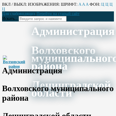
ВКЛ / ВЫКЛ:
ИЗОБРАЖЕНИЯ:
ШРИФТ:
A
A
A
ФОН:
Ц
Ц
Ц
Ц
Для слабовидящих
Перейти на старый сайт
Искать...
Администрация
Волховского
муниципальног
района
Администрация
Ленинградской
Волховского муниципального
области
района
Ленинградской области