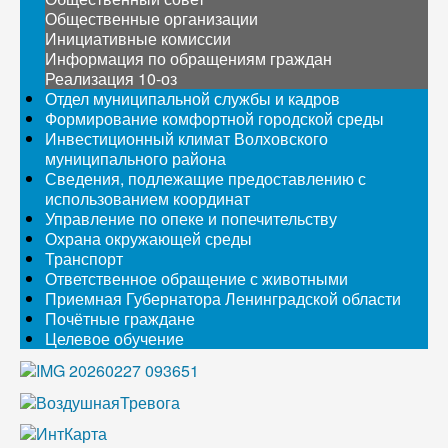
Общественные организации
Инициативные комиссии
Информация по обращениям граждан
Реализация 10-оз
Отдел муниципальной службы и кадров
Формирование комфортной городской среды
Инвестиционный климат Волховского
муниципального района
Сведения, подлежащие предоставлению с
использованием координат
Управление по опеке и попечительству
Охрана окружающей среды
Транспорт
Ответственное обращение с животными
Приемная Губернатора Ленинградской области
Почётные граждане
Целевое обучение