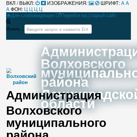
ВКЛ / ВЫКЛ:
ИЗОБРАЖЕНИЯ:
ШРИФТ:
A
A
A
ФОН:
Ц
Ц
Ц
Ц
Для слабовидящих
Перейти на старый сайт
Искать...
Администрац
Волховского
муниципальн
района
Ленинградско
Администрация
области
Волховского
муниципального
района