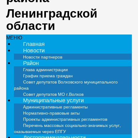
Ленинградской
области
МЕНЮ
Главная
Новости
Новости партнеров
Район
Глава администрации
График приема граждан
Совет депутатов Волховского муниципального
района
Совет депутатов МО г.Волхов
Муниципальные услуги
Административные регламенты
Нормативно-правовые акты
Проекты административных регламентов
Перечень массовых социально-значимых услуг,
оказываемых через ЕПГУ
Достопримечательности