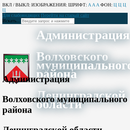
ВКЛ / ВЫКЛ:
ИЗОБРАЖЕНИЯ:
ШРИФТ:
A
A
A
ФОН:
Ц
Ц
Ц
Ц
Для слабовидящих
Перейти на старый сайт
Искать...
Администрация
Волховского
муниципальног
района
Администрация
Ленинградской
Волховского муниципального
области
района
Ленинградской области