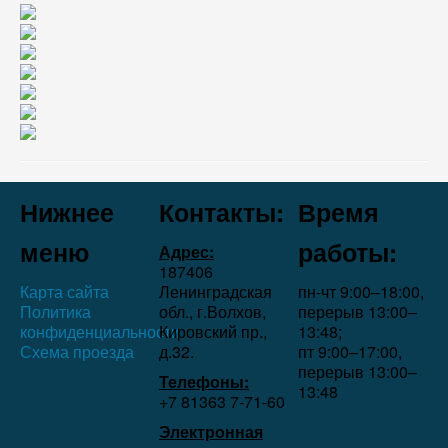
Нижнее
Контакты:
Время
меню
работы:
Адрес:
187406
Карта сайта
Ленинградская
пн-чт 9:00–18:00,
Политика
обл., г.Волхов,
перерыв 13:00–
конфиденциальности
Кировский пр.,
13:48;
Схема проезда
д.32.
пт 9:00–17:00,
перерыв 13:00–
Телефоны:
13:48
+7 81363 7‑71-60
Электронная