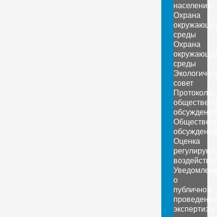
населению
Охрана
окружающе
среды
Охрана
окружающе
среды
Экологичес
совет
Протоколы
обществен
обсуждений
Обществен
обсуждения
Оценка
регулирующ
воздействи
Уведомлен
о
публичном
проведении
экспертизы