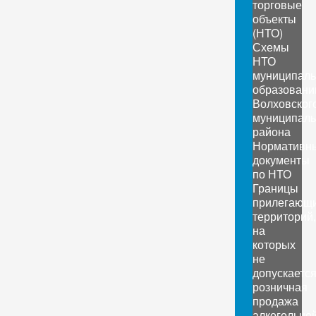
торговые
объекты
(НТО)
Схемы
НТО
муниципал
образовани
Волховског
муниципаль
района
Нормативн
документы
по НТО
Границы
прилегающ
территорий,
на
которых
не
допускаетс
розничная
продажа
алкогольно