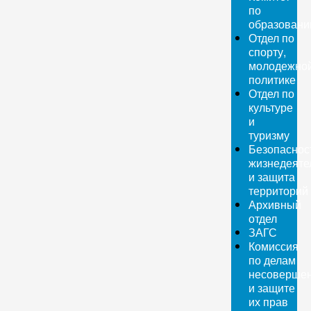
по
образован
Отдел по
спорту,
молодежно
политике
Отдел по
культуре
и
туризму
Безопаснос
жизнедеяте
и защита
территорий
Архивный
отдел
ЗАГС
Комиссия
по делам
несовершен
и защите
их прав