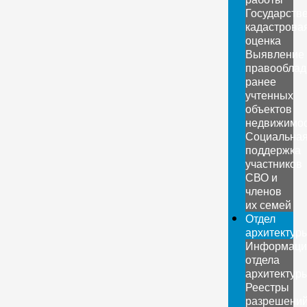
Государств
кадастрова
оценка
Выявление
правооблад
ранее
учтенных
объектов
недвижимо
Социальна
поддержка
участников
СВО и
членов
их семей
Отдел
архитектур
Информаци
отдела
архитектур
Реестры
разрешени