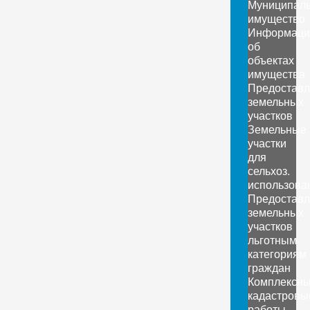
Муниципал
имущество
Информаци
об
объектах
имущества
Предоставл
земельных
участков
Земельные
участки
для
сельхоз.
использова
Предоставл
земельных
участков
льготным
категориям
граждан
Комплексн
кадастровы
работы