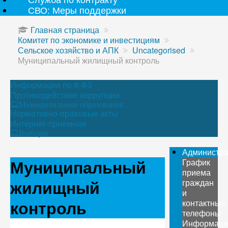
СВО: Меры поддержки
Главная страница
Комитет по экономике и инвестициям
Сельское хозяйство и АПК
Uncategorised
Муниципальный жилищный контроль
Информация по 8-ФЗ
Противодействие коррупции
Муниципальные образования
Нормативно-правовые акты
Интернет-приёмная
Выборы
Администр
Муниципальный
График
приема
жилищный
граждан
и
контроль
контактные
телефоны
Информаци