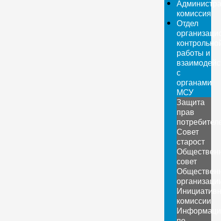
Администра
комиссия
Отдел
организаци
контрольно
работы и
взаимодейс
с
органами
МСУ
Защита
прав
потребител
Совет
старост
Обществен
совет
Обществен
организаци
Инициатив
комиссии
Информаци
по