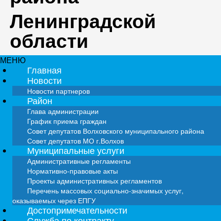
Ленинградской
области
МЕНЮ
Главная
Новости
Новости партнеров
Район
Глава администрации
График приема граждан
Совет депутатов Волховского муниципального района
Совет депутатов МО г.Волхов
Муниципальные услуги
Административные регламенты
Нормативно-правовые акты
Проекты административных регламентов
Перечень массовых социально-значимых услуг,
оказываемых через ЕПГУ
Достопримечательности
Служба по контракту