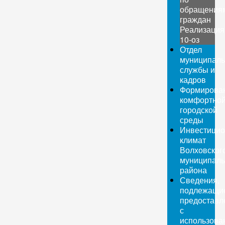
обращения
граждан
Реализация
10-оз
Отдел
муниципаль
службы и
кадров
Формирова
комфортно
городской
среды
Инвестици
климат
Волховског
муниципаль
района
Сведения,
подлежащи
предоставл
с
использова