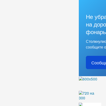
Не убр
на доро
фонарь
Столкнулис
сообщите о
Сообщи