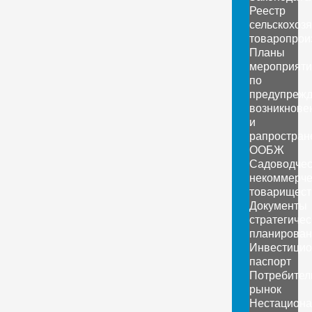
Реестр
сельскохоз
товаропрои
Планы
мероприяти
по
предупреж
возникнове
и
рапростран
ООБЖ
Садоводчес
некоммерче
товарищест
Документы
стратегичес
планирован
Инвестици
паспорт
Потребител
рынок
Нестацион