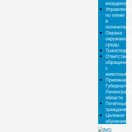
координат
Управление
по опеке
и
попечитель
Охрана
окружающе
среды
Транспорт
Ответствен
обращение
с
животными
Приемная
Губернатор
Ленинградс
области
Почётные
граждане
Целевое
обучение