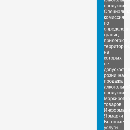
продукции
Специальн
комиссия
по
определен
границ
прилегающ
территорий,
на
которых
не
допускаетс
розничная
продажа
алкогольно
продукции
Маркировка
товаров
Информаци
Ярмарки
Бытовые
услуги