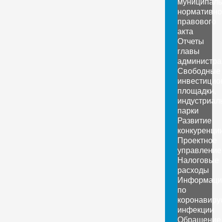
муниципаль
нормативно
правового
акта
Отчеты
главы
администра
Свободные
инвестицио
площадки,
индустриал
парки
Развитие
конкуренци
Проектное
управление
Налоговые
расходы
Информаци
по
коронавиру
инфекции
Обращение