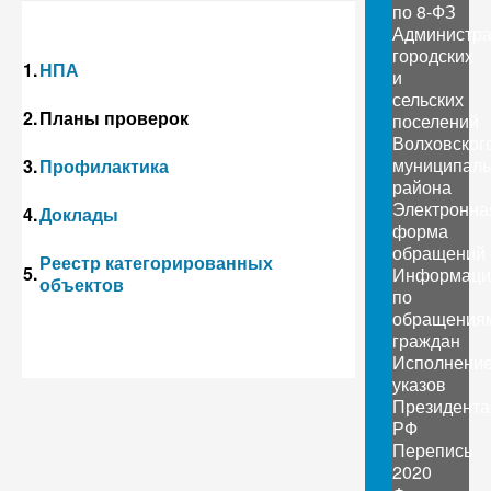
по 8-ФЗ
Администр
городских
1.
НПА
и
сельских
2.
Планы проверок
поселений
Волховског
муниципаль
3.
Профилактика
района
Электронна
4.
Доклады
форма
обращений
Реестр категорированных
5.
Информаци
объектов
по
обращения
граждан
Исполнени
указов
Президента
РФ
Перепись
2020