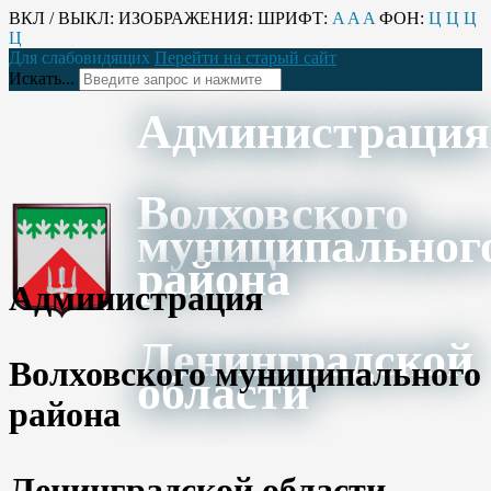
ВКЛ / ВЫКЛ:
ИЗОБРАЖЕНИЯ:
ШРИФТ:
A
A
A
ФОН:
Ц
Ц
Ц
Ц
Для слабовидящих
Перейти на старый сайт
Искать...
Администрация
Волховского
муниципальног
района
Администрация
Ленинградской
Волховского муниципального
области
района
Ленинградской области