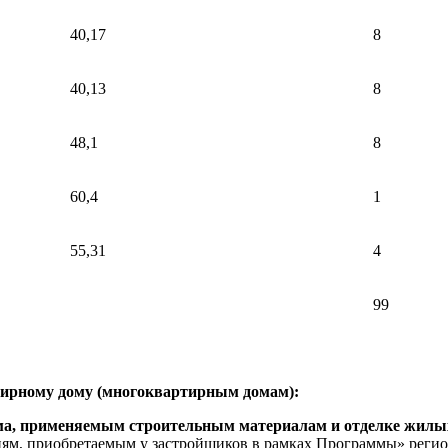
40,17
8
40,13
8
48,1
8
60,4
1
55,31
4
99
ртирному дому (многоквартирным домам):
дома, применяемым строительным материалам и отделке жил
м, приобретаемым у застройщиков в рамках Программы» регио