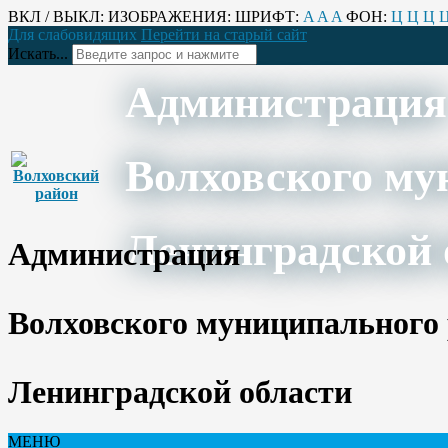
ВКЛ / ВЫКЛ:
ИЗОБРАЖЕНИЯ:
ШРИФТ:
A
A
A
ФОН:
Ц
Ц
Ц
Для слабовидящих
Перейти на старый сайт
Искать...
Администрация
Волховского му
Ленинградской 
Администрация
Волховского муниципального
Ленинградской области
МЕНЮ