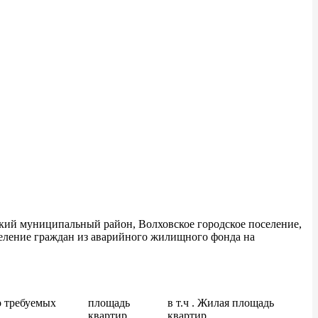
ский муниципальный район, Волховское городское поселение,
еселение граждан из аварийного жилищного фонда на
о требуемых
площадь
в т.ч . Жилая площадь
квартир
квартир