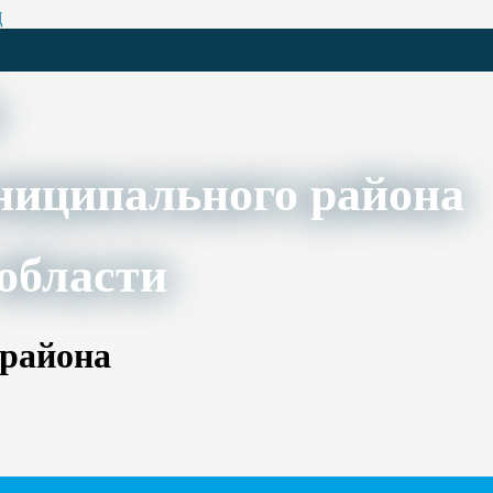
Ц
ниципального района
области
 района