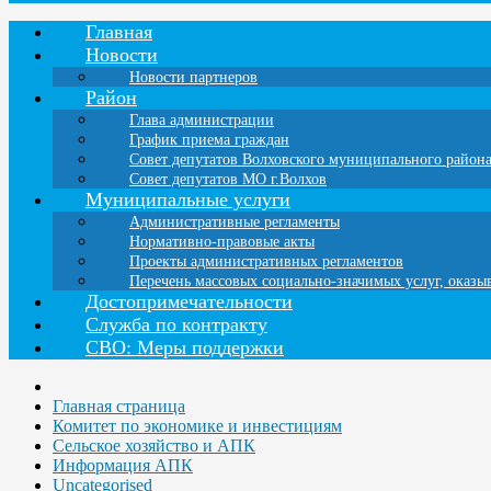
Главная
Новости
Новости партнеров
Район
Глава администрации
График приема граждан
Совет депутатов Волховского муниципального район
Совет депутатов МО г.Волхов
Муниципальные услуги
Административные регламенты
Нормативно-правовые акты
Проекты административных регламентов
Перечень массовых социально-значимых услуг, оказ
Достопримечательности
Служба по контракту
СВО: Меры поддержки
Главная страница
Комитет по экономике и инвестициям
Сельское хозяйство и АПК
Информация АПК
Uncategorised