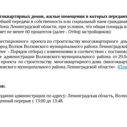
ногоквартирных домов, жилые помещения в которых передают
ейшей передачи в собственность или социальный наем граждана
на Ленинградской области, при условии, что общая площадь кв
ет не менее 60 процентов (далее - Отбор застройщиков):
вестиционного проекта по строительству многоквартирного дом
од Волхов Волховского муниципального района Ленинградской
лее - Порядок отбора) с изменениями в соответствии с постан
ние администрации Волховского муниципального района от 29.0
проекта по строительству многоквартирного дома (многокварт
овского муниципального района Ленинградской области» (
При
ов:
здании администрации по адресу: Ленинградская область, Волхов
енный перерыв с 13:00 до 13:48.