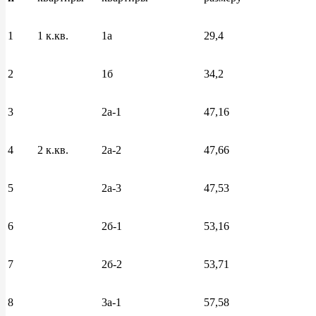
1
1 к.кв.
1а
29,4
2
1б
34,2
3
2а-1
47,16
4
2 к.кв.
2а-2
47,66
5
2а-3
47,53
6
2б-1
53,16
7
2б-2
53,71
8
3а-1
57,58