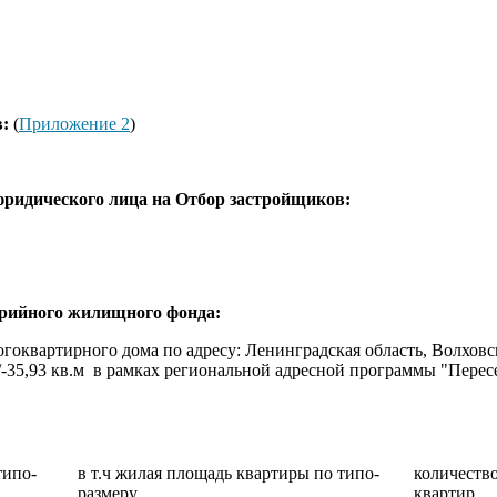
в:
(
Приложение 2
)
 юридического лица на Отбор застройщиков:
варийного жилищного фонда:
огоквартирного дома по адресу: Ленинградская область, Волхов
36+/-35,93 кв.м в рамках региональной адресной программы "Пер
типо-
в т.ч жилая площадь квартиры по типо-
количеств
размеру
квартир