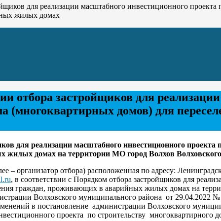
йщиков для реализации масштабного инвестиционного проекта 
йных жилых домах
ии отбора застройщиков для реализации
ма (многоквартирных домов) для пересе
ков для реализации масштабного инвестиционного проекта 
х жилых домах на территории МО город Волхов Волховского
 – организатор отбора) расположенная по адресу: Ленинградская
.ru
, в соответствии с Порядком отбора застройщиков для реали
ления граждан, проживающих в аварийных жилых домах на терр
истрации Волховского муниципального района от 29.04.2022 №
изменений в постановление администрации Волховского муницип
вестиционного проекта по строительству многоквартирного до