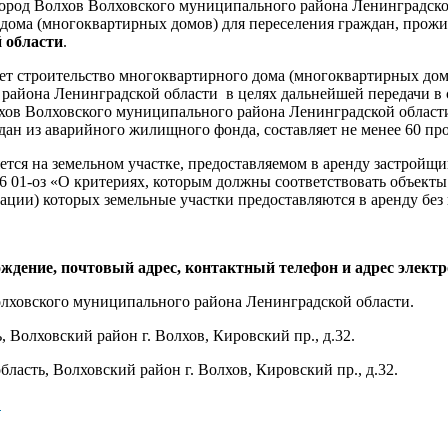
д Волхов Волховского муниципального района Ленинградской о
 дома (многоквартирных домов) для переселения граждан, про
 области
.
ет строительство многоквартирного дома (многоквартирных дом
района Ленинградской области в целях дальнейшей передачи в 
ов Волховского муниципального района Ленинградской области,
дан из аварийного жилищного фонда, составляет не менее 60 пр
ся на земельном участке, предоставляемом в аренду застройщик
016 01-оз «О критериях, которым должны соответствовать объект
ии) которых земельные участки предоставляются в аренду без п
ождение, почтовый адрес, контактный телефон и адрес элект
лховского муниципального района Ленинградской области.
 Волховский район г. Волхов, Кировский пр., д.32.
ласть, Волховский район г. Волхов, Кировский пр., д.32.
.