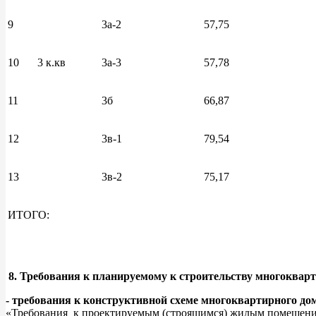
9
3а-2
57,75
10
3 к.кв
3а-3
57,78
11
3б
66,87
12
3в-1
79,54
13
3в-2
75,17
ИТОГО:
8. Требования к планируемому к строительству многоква
- требования к конструктивной схеме многоквартирного 
«Требования к проектируемым (строящимся) жилым помещения