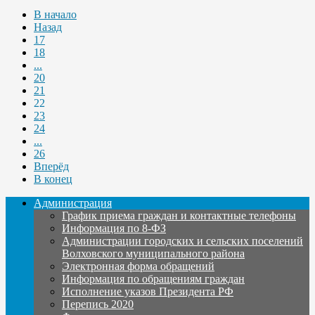
В начало
Назад
17
18
...
20
21
22
23
24
...
26
Вперёд
В конец
Администрация
График приема граждан и контактные телефоны
Информация по 8-ФЗ
Администрации городских и сельских поселений
Волховского муниципального района
Электронная форма обращений
Информация по обращениям граждан
Исполнение указов Президента РФ
Перепись 2020