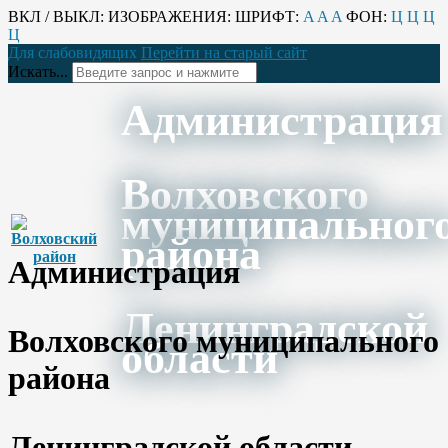
ВКЛ / ВЫКЛ:
ИЗОБРАЖЕНИЯ:
ШРИФТ:
A
A
A
ФОН:
Ц
Ц
Ц
Ц
Для слабовидящих
Перейти на старый сайт
Искать...
Администрация
Волховского
муниципальног
района
Администрация
Ленинградской
Волховского муниципального
области
района
Ленинградской области