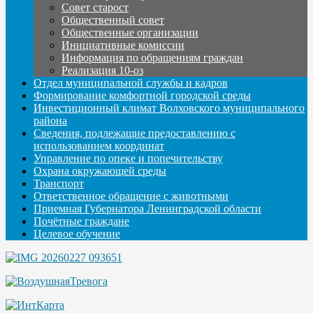
Совет старост
Общественный совет
Общественные организации
Инициативные комиссии
Информация по обращениям граждан
Реализация 10-оз
Отдел муниципальной службы и кадров
Формирование комфортной городской среды
Инвестиционный климат Волховского муниципального
района
Сведения, подлежащие предоставлению с
использованием координат
Управление по опеке и попечительству
Охрана окружающей среды
Транспорт
Ответственное обращение с животными
Приемная Губернатора Ленинградской области
Почётные граждане
Целевое обучение