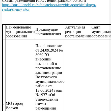
Схемы размещения НТО Ленинградской области
https://small.lenobl.ru/ru/deiatelnost/razvitie-potrebitelskogo-
rynka/shemy-nto/
Наименование
Актуальная
Сайт
Предыдущие
муниципального
редакция
муниципал
постановления
образования
постановления
образовани
Постановление
от 24.09.2024 №
3069 "О
внесении
изменений в
постановление
администрации
Волховского
муниципального
района от
13.06.2024 года
№1937 «Об
утверждении
МО город
схемы
1
Волхов
размещения