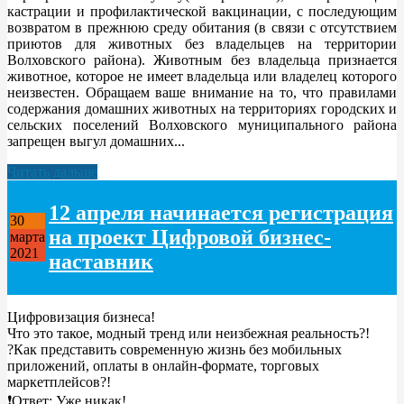
кастрации и профилактической вакцинации, с последующим
возвратом в прежнюю среду обитания (в связи с отсутствием
приютов для животных без владельцев на территории
Волховского района). Животным без владельца признается
животное, которое не имеет владельца или владелец которого
неизвестен. Обращаем ваше внимание на то, что правилами
содержания домашних животных на территориях городских и
сельских поселений Волховского муниципального района
запрещен выгул домашних...
Читать дальше
12 апреля начинается регистрация
30
на проект Цифровой бизнес-
марта
2021
наставник
Цифровизация бизнеса!
Что это такое, модный тренд или неизбежная реальность?!
?Как представить современную жизнь без мобильных
приложений, оплаты в онлайн-формате, торговых
маркетплейсов?!
❗Ответ: Уже никак!