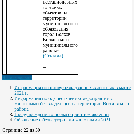
нестационарных
торговых
объектов на
территории
муниципального
образования
город Волхов
Волховского
муниципального
района»
(Ссылка)
...
Читать дальше
Информация по отлову безнадзорных животных в марте
2021 г.
Информация по осуществлению мероприятий с
животными без владельцев на территории Волховского
района
Предупреждения о неблагоприятном явлении
Обращение с безнадзорными животными 2021
Страница 22 из 30