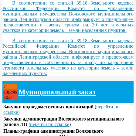
В соответствии со статьей 39.18 Земельного кодекса
Российской Федерации Комитет по управлению
муниципальным имуществом Волховского муниципального
района Ленинградской области информирует о предстоящем
предоставлении в аренду сроком на 20 лет земельных
участков из категории земель – земли населенных пунктов:
В соответствии со статьей 39.18 Земельного кодекса
Российской Федерации Комитет по управлению
муниципальным имуществом Волховского муниципального
района Ленинградской области информирует о предстоящем
предоставлении в собственность за плату по кадастровой
стоимости земельных участков из категории земель – земли
населенных пунктов:
7
Муниципальный заказ
апреля
2021
Закупки подведомственных организаций
(
перейти по
ссылке
)
Закупки администрации Волховского муниципального
района ЛО
(
перейти по ссылке
)
Планы-графики администрации Волховского