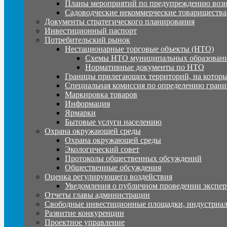
Планы мероприятий по предупреждению воз
Садоводческие некоммерческие товарищества
Документы стратегического планирования
Инвестиционный паспорт
Потребительский рынок
Нестационарные торговые объекты (НТО)
Схемы НТО муниципальных образовани
Нормативные документы по НТО
Границы прилегающих территорий, на которы
Специальная комиссия по определению грани
Маркировка товаров
Информация
Ярмарки
Бытовые услуги населению
Охрана окружающей среды
Охрана окружающей среды
Экологический совет
Протоколы общественных обсуждений
Общественные обсуждения
Оценка регулирующего воздействия
Уведомления о публичном проведении экспер
Отчеты главы администрации
Свободные инвестиционные площадки, индустриал
Развитие конкуренции
Проектное управление