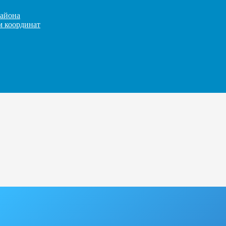
айона
м координат