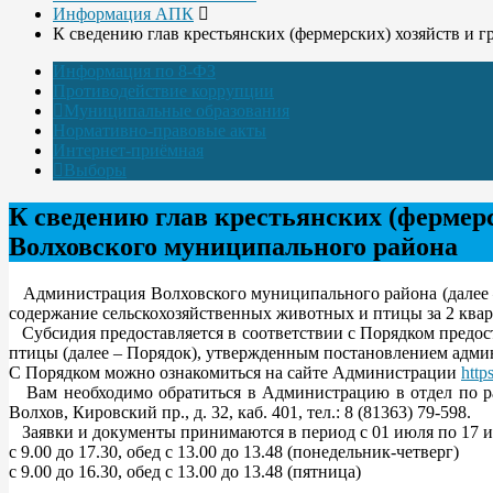
Информация АПК
К сведению глав крестьянских (фермерских) хозяйств и 
Информация по 8-ФЗ
Противодействие коррупции
Муниципальные образования
Нормативно-правовые акты
Интернет-приёмная
Выборы
К сведению глав крестьянских (фермерс
Волховского муниципального района
Администрация Волховского муниципального района (далее –
содержание сельскохозяйственных животных и птицы за 2 кварт
Субсидия предоставляется в соответствии с Порядком предос
птицы (далее – Порядок), утвержденным постановлением админи
С Порядком можно ознакомиться на сайте Администрации
htt
Вам необходимо обратиться в Администрацию в отдел по ра
Волхов, Кировский пр., д. 32, каб. 401, тел.: 8 (81363) 79-598.
Заявки и документы принимаются в период с 01 июля по 17 и
с 9.00 до 17.30, обед с 13.00 до 13.48 (понедельник-четверг)
с 9.00 до 16.30, обед с 13.00 до 13.48 (пятница)