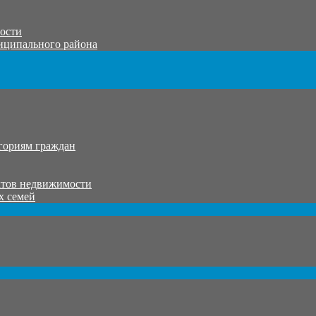
тости
иципального района
гориям граждан
ктов недвижимости
х семей