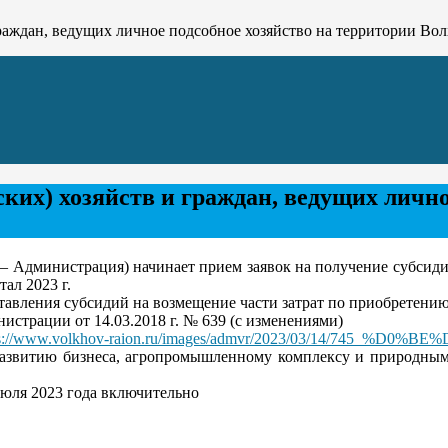
граждан, ведущих личное подсобное хозяйство на территории Во
ких) хозяйств и граждан, ведущих лично
 Администрация) начинает прием заявок на получение субсидий
ал 2023 г.
тавления субсидий на возмещение части затрат по приобретени
страции от 14.03.2018 г. № 639 (с изменениями)
ps://www.volkhov-raion.ru/images/admvr/2023/03/14/745_%D0%BE%
звитию бизнеса, агропромышленному комплексу и природным ре
юля 2023 года включительно