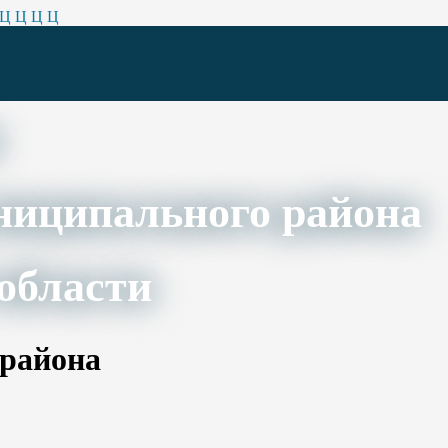
Ц
Ц
Ц
Ц
ниципального района
области
 района