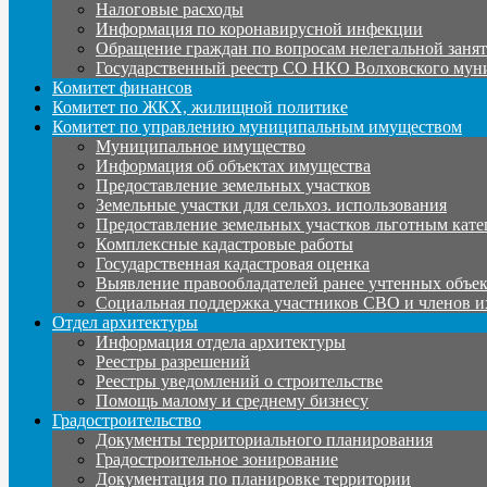
Налоговые расходы
Информация по коронавирусной инфекции
Обращение граждан по вопросам нелегальной заня
Государственный реестр СО НКО Волховского мун
Комитет финансов
Комитет по ЖКХ, жилищной политике
Комитет по управлению муниципальным имуществом
Муниципальное имущество
Информация об объектах имущества
Предоставление земельных участков
Земельные участки для сельхоз. использования
Предоставление земельных участков льготным кате
Комплексные кадастровые работы
Государственная кадастровая оценка
Выявление правообладателей ранее учтенных объе
Социальная поддержка участников СВО и членов и
Отдел архитектуры
Информация отдела архитектуры
Реестры разрешений
Реестры уведомлений о строительстве
Помощь малому и среднему бизнесу
Градостроительство
Документы территориального планирования
Градостроительное зонирование
Документация по планировке территории