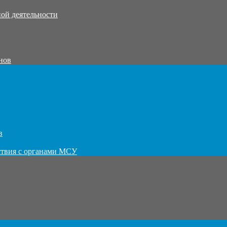
ой деятельности
нов
в
ствия с органами МСУ