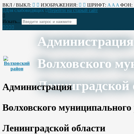
ВКЛ / ВЫКЛ:
ИЗОБРАЖЕНИЯ:
ШРИФТ:
A
A
A
ФОН:
Для слабовидящих
Перейти на старый сайт
Искать...
Администрация
Волховского му
Ленинградской 
Администрация
Волховского муниципального
Ленинградской области