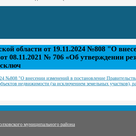
кой области от 19.11.2024 №808 "О внес
т 08.11.2021 № 706 «Об утверждении ре
исключ
024 №808 "О внесении изменений в постановление Правительства
объектов недвижимости (за исключением земельных участков), 
олховского муниципального района