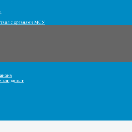
в
ствия с органами МСУ
айона
м координат