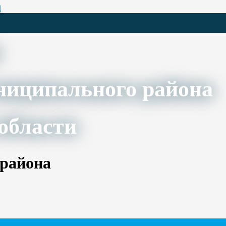
Ц
ниципального района
области
 района