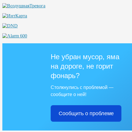
Не убран мусор, яма
на дороге, не горит
фонарь?
Столкнулись с проблемой —
сообщите о ней!
Сообщить о проблеме