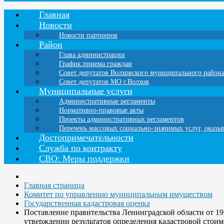
Главная
Новости
Новости партнеров
Район
Глава администрации
График приема граждан
Совет депутатов Волховского муниципального район
Совет депутатов МО г.Волхов
Муниципальные услуги
Административные регламенты
Нормативно-правовые акты
Проекты административных регламентов
Перечень массовых социально-значимых услуг, оказ
Достопримечательности
Служба по контракту
СВО: Меры поддержки
Главная страница
Комитет по управлению муниципальным имуществом
Государственная кадастровая оценка
Поставление правительства Ленинградской области от 19
утверждении результатов определения кадастровой стоим