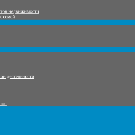
ктов недвижимости
х семей
ой деятельности
нов