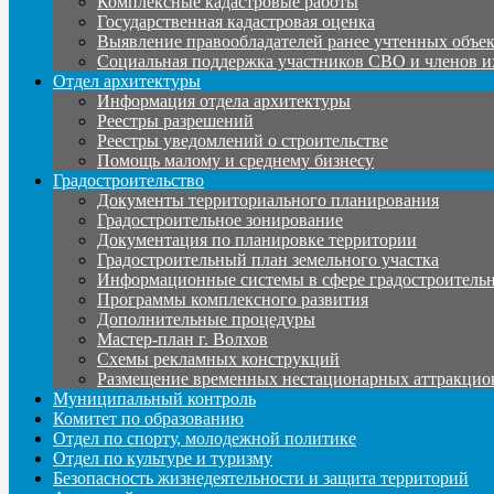
Комплексные кадастровые работы
Государственная кадастровая оценка
Выявление правообладателей ранее учтенных объе
Социальная поддержка участников СВО и членов и
Отдел архитектуры
Информация отдела архитектуры
Реестры разрешений
Реестры уведомлений о строительстве
Помощь малому и среднему бизнесу
Градостроительство
Документы территориального планирования
Градостроительное зонирование
Документация по планировке территории
Градостроительный план земельного участка
Информационные системы в сфере градостроительн
Программы комплексного развития
Дополнительные процедуры
Мастер-план г. Волхов
Схемы рекламных конструкций
Размещение временных нестационарных аттракцио
Муниципальный контроль
Комитет по образованию
Отдел по спорту, молодежной политике
Отдел по культуре и туризму
Безопасность жизнедеятельности и защита территорий