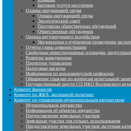
Бытовые услуги населению
Охрана окружающей среды
Охрана окружающей среды
Экологический совет
Протоколы общественных обсуждений
Общественные обсуждения
Оценка регулирующего воздействия
Уведомления о публичном проведении экспер
Отчеты главы администрации
Свободные инвестиционные площадки, индустриал
Развитие конкуренции
Проектное управление
Налоговые расходы
Информация по коронавирусной инфекции
Обращение граждан по вопросам нелегальной заня
Государственный реестр СО НКО Волховского мун
Комитет финансов
Комитет по ЖКХ, жилищной политике
Комитет по управлению муниципальным имуществом
Муниципальное имущество
Информация об объектах имущества
Предоставление земельных участков
Земельные участки для сельхоз. использования
Предоставление земельных участков льготным кате