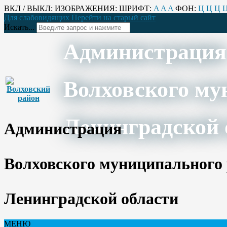
ВКЛ / ВЫКЛ:
ИЗОБРАЖЕНИЯ:
ШРИФТ:
A
A
A
ФОН:
Ц
Ц
Ц
Для слабовидящих
Перейти на старый сайт
Искать...
Администрация
Волховского му
Ленинградской 
Администрация
Волховского муниципального
Ленинградской области
МЕНЮ