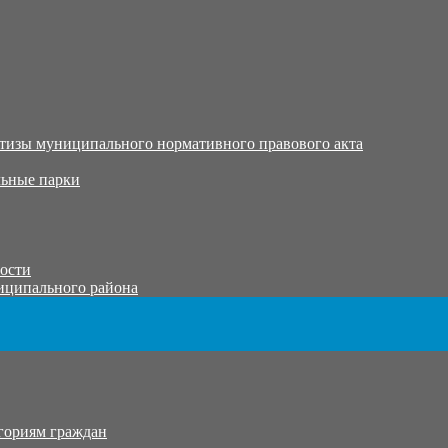
тизы муниципального нормативного правового акта
ьные парки
тости
иципального района
гориям граждан