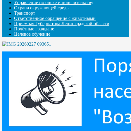
Управление по опеке и попечительству
Охрана окружающей среды
Транспорт
Ответственное обращение с животными
Приемная Губернатора Ленинградской области
Почётные граждане
Целевое обучение