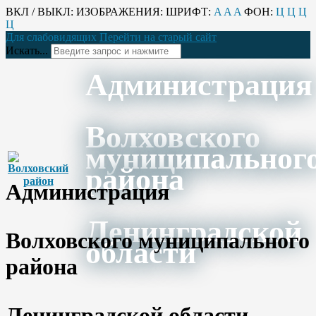
ВКЛ / ВЫКЛ:
ИЗОБРАЖЕНИЯ:
ШРИФТ:
A
A
A
ФОН:
Ц
Ц
Ц
Ц
Для слабовидящих
Перейти на старый сайт
Искать...
Администрация
Волховского
муниципальног
района
Администрация
Ленинградской
Волховского муниципального
области
района
Ленинградской области