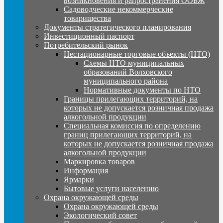
возникновения и рапространения ООБЖ
Садоводческие некоммерческие
товарищества
Документы стратегического планирования
Инвестиционный паспорт
Потребительский рынок
Нестационарные торговые объекты (НТО)
Схемы НТО муниципальных
образований Волховского
муниципального района
Нормативные документы по НТО
Границы прилегающих территорий, на
которых не допускается розничная продажа
алкогольной продукции
Специальная комиссия по определению
границ прилегающих территорий, на
которых не допускается розничная продажа
алкогольной продукции
Маркировка товаров
Информация
Ярмарки
Бытовые услуги населению
Охрана окружающей среды
Охрана окружающей среды
Экологический совет